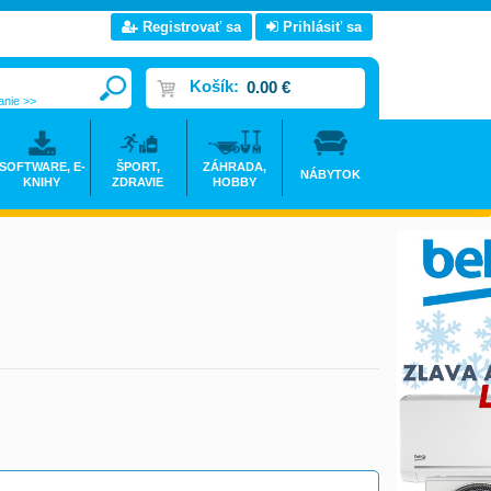
Registrovať sa
Prihlásiť sa
Košík:
0.00 €
anie >>
SOFTWARE, E-
ŠPORT,
ZÁHRADA,
NÁBYTOK
KNIHY
ZDRAVIE
HOBBY