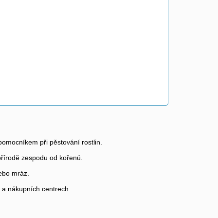
pomocníkem při pěstování rostlin.
 přírodě zespodu od kořenů.
nebo mráz.
h a nákupních centrech.