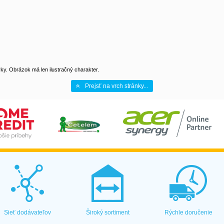
y. Obrázok má len ilustračný charakter.
Prejsť na vrch stránky...
Sieť dodávateľov
Široký sortiment
Rýchle doručenie