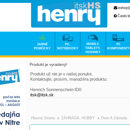
eshop@
Často k
MOBILY,
JARNÉ
PC,
PC
TABLETY,
POMÔCKY
NOTEBOOKY
KOMPONENTY
HODINKY
Produkt je vyradený!
Produkt už nie je v našej ponuke.
Kontaktujte, prosím, manažéra produktu:
Henrich Sonnenschein-ID0
itsk@itsk.sk
Hlavná Strana
ZÁHRADA, HOBBY
Dom A Záhrada