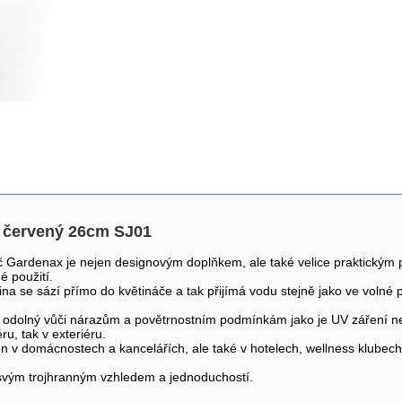
i červený 26cm SJ01
č Gardenax je nejen designovým doplňkem, ale také velice praktickým 
é použití.
ina se sází přímo do květináče a tak přijímá vodu stejně jako ve volné
ý je odolný vůči nárazům a povětrnostním podmínkám jako je UV záření 
ru, tak v exteriéru.
n v domácnostech a kancelářích, ale také v hotelech, wellness klubec
vým trojhranným vzhledem a jednoduchostí.