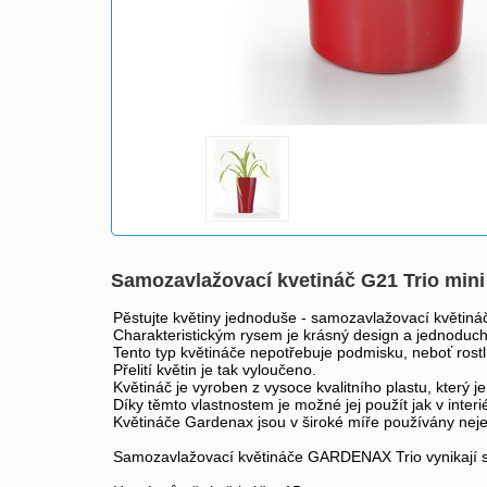
Samozavlažovací kvetináč G21 Trio min
Pěstujte květiny jednoduše - samozavlažovací květiná
Charakteristickým rysem je krásný design a jednoduch
Tento typ květináče nepotřebuje podmisku, neboť rostl
Přelití květin je tak vyloučeno.
Květináč je vyroben z vysoce kvalitního plastu, kter
Díky těmto vlastnostem je možné jej použít jak v interié
Květináče Gardenax jsou v široké míře používány neje
Samozavlažovací květináče GARDENAX Trio vynikají s