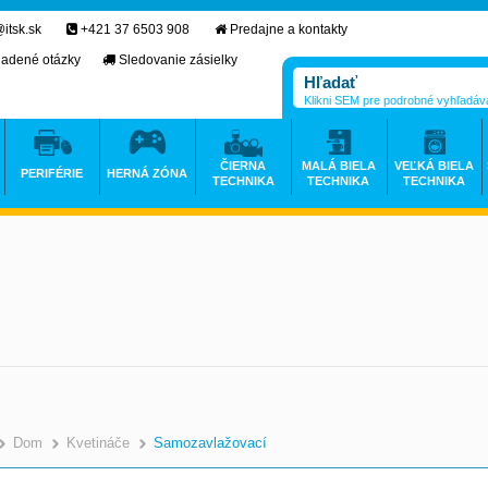
itsk.sk
+421 37 6503 908
Predajne a kontakty
ladené otázky
Sledovanie zásielky
Klikni SEM pre podrobné vyhľadáv
ČIERNA
MALÁ BIELA
VEĽKÁ BIELA
PERIFÉRIE
HERNÁ ZÓNA
TECHNIKA
TECHNIKA
TECHNIKA
Dom
Kvetináče
Samozavlažovací