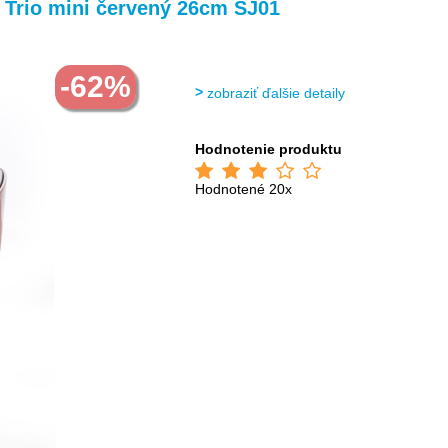
>
>
>
>
 Trio mini červený 26cm SJ01
-62%
zobraziť ďalšie detaily
Hodnotenie produktu
Hodnotené 20x