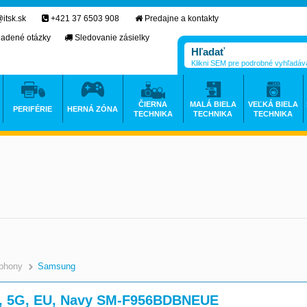
itsk.sk
+421 37 6503 908
Predajne a kontakty
ladené otázky
Sledovanie zásielky
Klikni SEM pre podrobné vyhľadáv
ČIERNA
MALÁ BIELA
VEĽKÁ BIELA
PERIFÉRIE
HERNÁ ZÓNA
TECHNIKA
TECHNIKA
TECHNIKA
phony
Samsung
B, 5G, EU, Navy SM-F956BDBNEUE