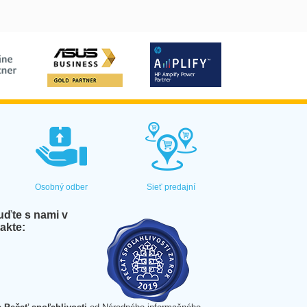
Osobný odber
Sieť predajní
ďte s nami v
akte: