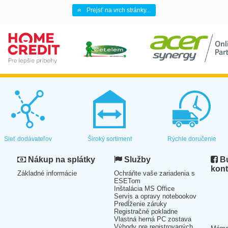
Prejsť na vrch stránky...
Sieť dodávateľov
Široký sortiment
Rýchle doručenie
Nákup na splátky
Služby
Bu
kont
Základné informácie
Ochráňte vaše zariadenia s
ESETom
Inštalácia MS Office
Servis a opravy notebookov
Predĺženie záruky
Registračné pokladne
Vlastná herná PC zostava
Výhody pre registrovaných