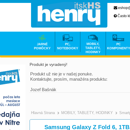
eshop@
Často k
MOBILY,
JARNÉ
PC,
PC
TABLETY,
POMÔCKY
NOTEBOOKY
KOMPONENTY
HODINKY
Produkt je vyradený!
Produkt už nie je v našej ponuke.
Kontaktujte, prosím, manažéra produktu:
Jozef Bašnák
Hlavná Strana
MOBILY, TABLETY, HODINKY
Smart
Samsung Galaxy Z Fold 6, 1T