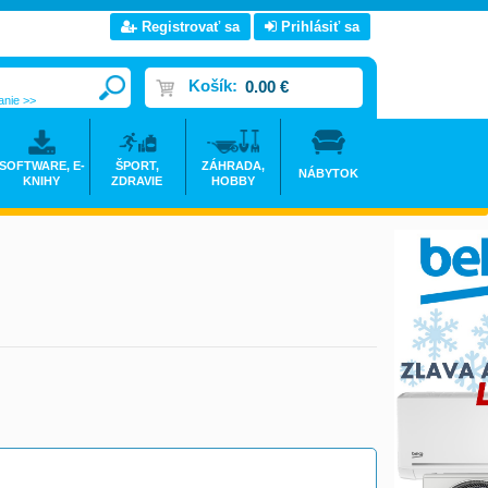
Registrovať sa
Prihlásiť sa
Košík:
0.00 €
anie >>
SOFTWARE, E-
ŠPORT,
ZÁHRADA,
NÁBYTOK
KNIHY
ZDRAVIE
HOBBY