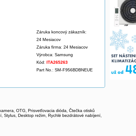
Záruka koncový zákazník:
24 Mesiacov
Záruka firma: 24 Mesiacov
Výrobca:
Samsung
Kód:
ITA265263
Part No.: SM-F956BDBNEUE
amera, OTG, Prisvetľovacia dióda, Čtečka otisků
í, Stylus, Desktop režim, Rychlé bezdrátové nabíjení,