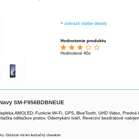
>
>
zobraziť ďalšie detaily
Hodnotenie produktu
Hodnotené 40x
U, Navy SM-F956BDBNEUE
ispleka:AMOLED; Funkcie:Wi-Fi, GPS, BlueTooth, UHD Video, Predná k
Čítačka odtlačkov prstov, Odemykání tváří, Reverzní bezdrátové nabíjen
y. Obrázok má len ilustračný charakter.