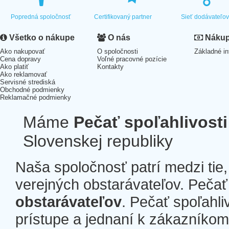
Popredná spoločnosť
Certifikovaný partner
Sieť dodávateľo
Všetko o nákupe
O nás
Nákup 
Ako nakupovať
O spoločnosti
Základné in
Cena dopravy
Voľné pracovné pozície
Ako platiť
Kontakty
Ako reklamovať
Servisné strediská
Obchodné podmienky
Reklamačné podmienky
Máme
Pečať spoľahlivosti
Slovenskej republiky
Naša spoločnosť patrí medzi tie
verejných obstarávateľov. Pečať 
obstarávateľov
. Pečať spoľahli
prístupe a jednaní k zákazníkom a