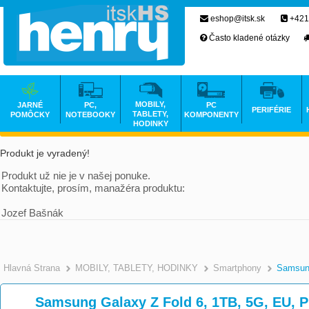
eshop@itsk.sk
+421
Často kladené otázky
MOBILY,
JARNÉ
PC,
PC
PERIFÉRIE
TABLETY,
POMÔCKY
NOTEBOOKY
KOMPONENTY
HODINKY
Produkt je vyradený!
Produkt už nie je v našej ponuke.
Kontaktujte, prosím, manažéra produktu:
Jozef Bašnák
Hlavná Strana
MOBILY, TABLETY, HODINKY
Smartphony
Samsu
Samsung Galaxy Z Fold 6, 1TB, 5G, EU,