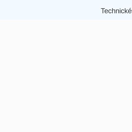
Technické
Â
Â
Â