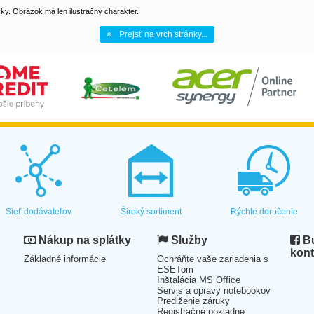
y. Obrázok má len ilustračný charakter.
Prejsť na vrch stránky...
Sieť dodávateľov
Široký sortiment
Rýchle doručenie
Nákup na splátky
Služby
Bu
kont
Základné informácie
Ochráňte vaše zariadenia s
ESETom
Inštalácia MS Office
Servis a opravy notebookov
Predĺženie záruky
Registračné pokladne