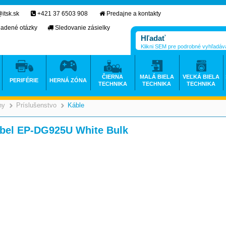
itsk.sk
+421 37 6503 908
Predajne a kontakty
ladené otázky
Sledovanie zásielky
Klikni SEM pre podrobné vyhľadáv
ČIERNA
MALÁ BIELA
VEĽKÁ BIELA
PERIFÉRIE
HERNÁ ZÓNA
TECHNIKA
TECHNIKA
TECHNIKA
ny
Príslušenstvo
Káble
>
>
>
bel EP-DG925U White Bulk