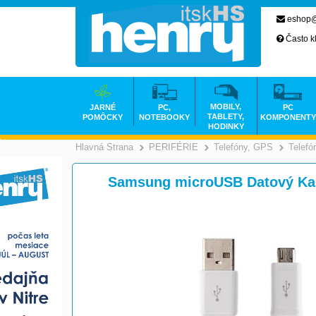
eshop@
Často k
MOBILY,
JARNÉ
PC,
PC
TABLETY,
POMÔCKY
NOTEBOOKY
KOMPONENTY
HODINKY
Hlavná Strana
PERIFÉRIE
Telefóny, GPS
Telefó
>
>
Samsung microUSB Datový Ka