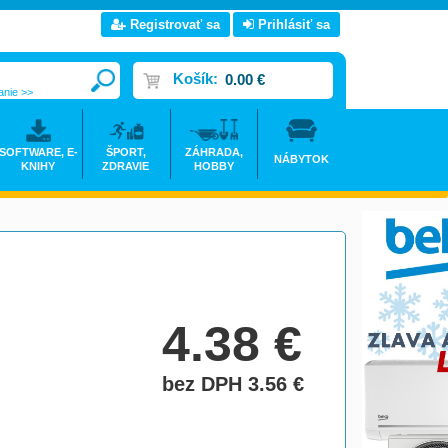
Registrovať sa
Prihlásiť sa
Košík:
0.00 €
anie >>
SOFTWARE, E-
ŠPORT,
ZÁHRADA,
NÁBYTOK
KNIHY
ZDRAVIE
HOBBY
4.38
€
bez DPH 3.56
€
do košíka