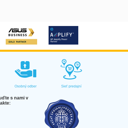
Osobný odber
Sieť predajní
ďte s nami v
akte: