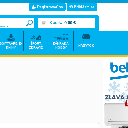
Registrovať sa
Prihlásiť sa
Košík:
0.00 €
anie >>
SOFTWARE, E-
ŠPORT,
ZÁHRADA,
NÁBYTOK
KNIHY
ZDRAVIE
HOBBY