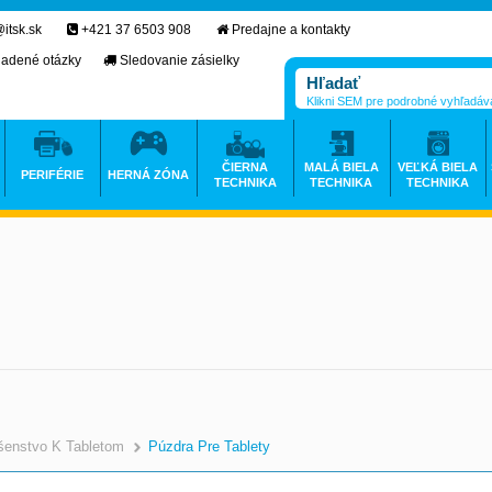
itsk.sk
+421 37 6503 908
Predajne a kontakty
ladené otázky
Sledovanie zásielky
Klikni SEM pre podrobné vyhľadáv
ČIERNA
MALÁ BIELA
VEĽKÁ BIELA
PERIFÉRIE
HERNÁ ZÓNA
TECHNIKA
TECHNIKA
TECHNIKA
ušenstvo K Tabletom
Púzdra Pre Tablety