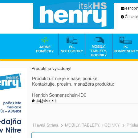
eshop@
Často k
MOBILY,
JARNÉ
PC,
PC
TABLETY,
POMÔCKY
NOTEBOOKY
KOMPONENTY
HODINKY
Produkt je vyradený!
Produkt už nie je v našej ponuke.
Kontaktujte, prosím, manažéra produktu:
Henrich Sonnenschein-ID0
itsk@itsk.sk
Hlavná Strana
MOBILY, TABLETY, HODINKY
Prísl