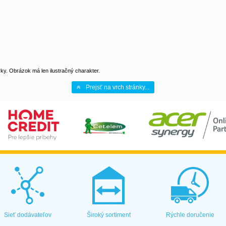
y. Obrázok má len ilustračný charakter.
Prejsť na vrch stránky...
Sieť dodávateľov
Široký sortiment
Rýchle doručenie