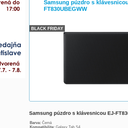
>
Samsung púzdro s klávesnicou
FT830UBEGWW
BLACK FRIDAY
Samsung púzdro s klávesnicou EJ-FT8
Barva:
Kompatibilita:
 Galaxy Tab S4
