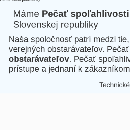
Máme
Pečať spoľahlivosti
Slovenskej republiky
Naša spoločnosť patrí medzi tie
verejných obstarávateľov. Pečať 
obstarávateľov
. Pečať spoľahli
prístupe a jednaní k zákazníkom a
Technické
Â
Â
Â