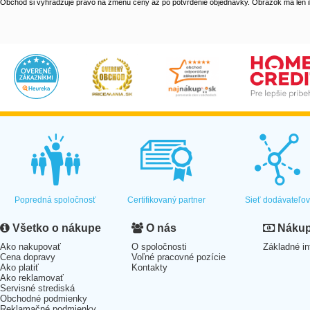
Obchod si vyhradzuje právo na zmenu ceny až po potvrdenie objednávky. Obrázok má len il
Popredná spoločnosť
Certifikovaný partner
Sieť dodávateľo
Všetko o nákupe
O nás
Nákup 
Ako nakupovať
O spoločnosti
Základné in
Cena dopravy
Voľné pracovné pozície
Ako platiť
Kontakty
Ako reklamovať
Servisné strediská
Obchodné podmienky
Reklamačné podmienky