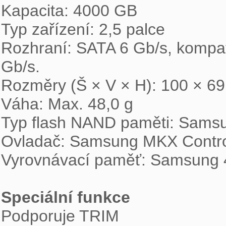

Kapacita: 4000 GB

Typ zařízení: 2,5 palce

Rozhraní: SATA 6 Gb/s, kompat
Gb/s.

Rozměry (Š × V × H): 100 × 69
Váha: Max. 48,0 g

Typ flash NAND paměti: Sams
Ovladač: Samsung MKX Control
Vyrovnávací paměť: Samsung
Speciální funkce

Podporuje TRIM
