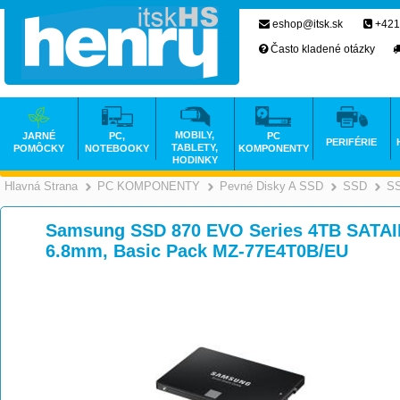
eshop@itsk.sk
+421
Často kladené otázky
MOBILY,
JARNÉ
PC,
PC
PERIFÉRIE
TABLETY,
POMÔCKY
NOTEBOOKY
KOMPONENTY
HODINKY
Hlavná Strana
PC KOMPONENTY
Pevné Disky A SSD
SSD
S
>
>
Samsung SSD 870 EVO Series 4TB SATAIII
6.8mm, Basic Pack MZ-77E4T0B/EU