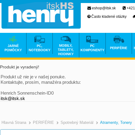
eshop@itsk.sk
+421
Často kladené otázky
MOBILY,
JARNÉ
PC,
PC
PERIFÉRIE
TABLETY,
POMÔCKY
NOTEBOOKY
KOMPONENTY
HODINKY
Produkt je vyradený!
Produkt už nie je v našej ponuke.
Kontaktujte, prosím, manažéra produktu:
Henrich Sonnenschein-ID0
itsk@itsk.sk
Hlavná Strana
PERIFÉRIE
Spotrebný Materiál
Atramenty, Tonery