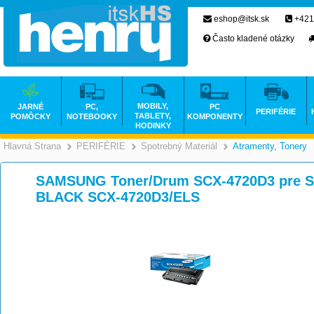
eshop@itsk.sk
+421
Často kladené otázky
MOBILY,
JARNÉ
PC,
PC
PERIFÉRIE
TABLETY,
POMÔCKY
NOTEBOOKY
KOMPONENTY
HODINKY
Hlavná Strana
PERIFÉRIE
Spotrebný Materiál
Atramenty, Tonery
>
>
>
SAMSUNG Toner/Drum SCX-4720D3 pre SCX
BLACK SCX-4720D3/ELS