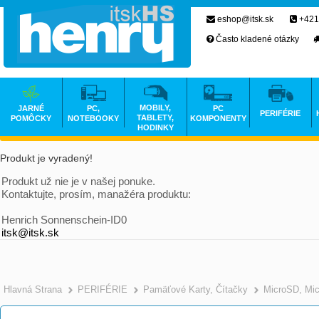
eshop@itsk.sk
+421
Často kladené otázky
MOBILY,
JARNÉ
PC,
PC
PERIFÉRIE
TABLETY,
POMÔCKY
NOTEBOOKY
KOMPONENTY
HODINKY
Produkt je vyradený!
Produkt už nie je v našej ponuke.
Kontaktujte, prosím, manažéra produktu:
Henrich Sonnenschein-ID0
itsk@itsk.sk
Hlavná Strana
PERIFÉRIE
Pamäťové Karty, Čítačky
MicroSD, Mi