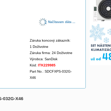
do košíka
Načítavam dáta ...
Záruka koncový zákazník:
1 Doživotne
Záruka firma: 24 Doživotne
Výrobca:
SanDisk
Kód:
ITK229985
Part No.: SDCFXPS-032G-
X46
PS-032G-X46