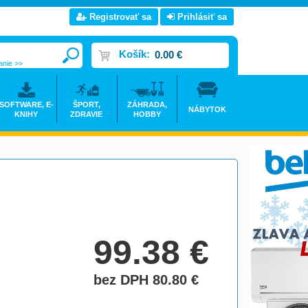
Registrovať sa
Prihlásiť sa
Košík:
0.00 €
anie >>
SOFTWARE, E-
ŠPORT,
ZÁHRADA,
NÁBYTOK
KNIHY
ZDRAVIE
HOBBY
99.38
€
bez DPH 80.80
€