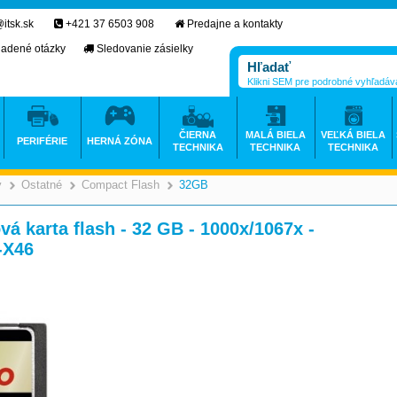
itsk.sk
+421 37 6503 908
Predajne a kontakty
ladené otázky
Sledovanie zásielky
Klikni SEM pre podrobné vyhľadáv
ČIERNA
MALÁ BIELA
VEĽKÁ BIELA
PERIFÉRIE
HERNÁ ZÓNA
TECHNIKA
TECHNIKA
TECHNIKA
y
Ostatné
Compact Flash
32GB
>
>
>
á karta flash - 32 GB - 1000x/1067x -
-X46