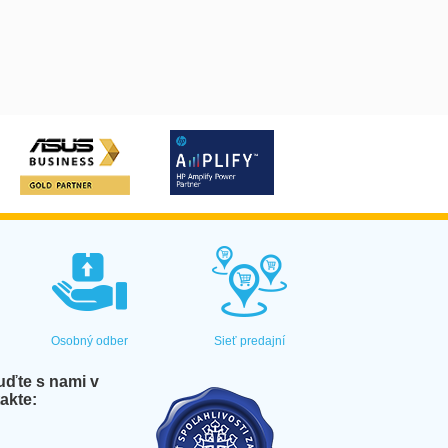
Osobný odber
Sieť predajní
ďte s nami v
akte: