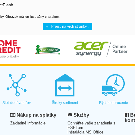
ctFlash
y. Obrázok má len ilustračný charakter.
Prejsť na vrch stránky...
Sieť dodávateľov
Široký sortiment
Rýchle doručenie
Nákup na splátky
Služby
Bu
kont
Základné informácie
Ochráňte vaše zariadenia s
ESETom
Inštalácia MS Office