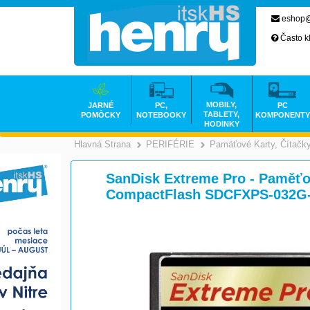
eshop@
Často k
MOBILY,
JARNÉ
PC,
PC
TABLETY,
POMÔCKY
NOTEBOOKY
KOMPONENTY
HODINKY
Hlavná Strana
PERIFÉRIE
Pamäťové Karty, Čítačk
>
>
SanDisk Extreme Pro - Paměťov
CompactFlash SDCFXPS-032G