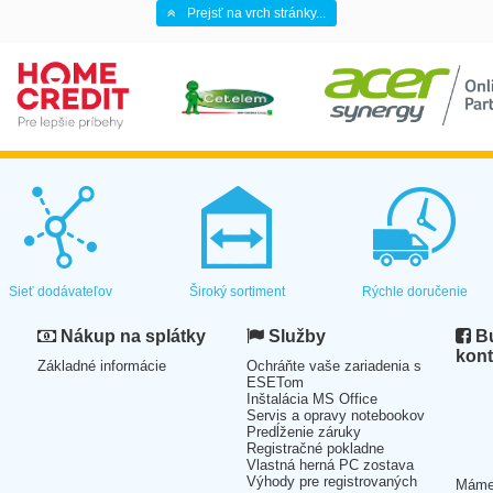
Prejsť na vrch stránky...
Sieť dodávateľov
Široký sortiment
Rýchle doručenie
Nákup na splátky
Služby
Bu
kont
Základné informácie
Ochráňte vaše zariadenia s
ESETom
Inštalácia MS Office
Servis a opravy notebookov
Predĺženie záruky
Registračné pokladne
Vlastná herná PC zostava
Výhody pre registrovaných
Mám