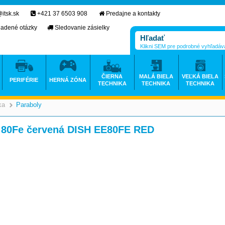
itsk.sk
+421 37 6503 908
Predajne a kontakty
ladené otázky
Sledovanie zásielky
Klikni SEM pre podrobné vyhľadáv
ČIERNA
MALÁ BIELA
VEĽKÁ BIELA
PERIFÉRIE
HERNÁ ZÓNA
TECHNIKA
TECHNIKA
TECHNIKA
ka
Paraboly
>
>
e 80Fe červená DISH EE80FE RED