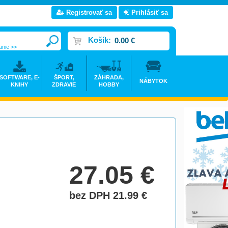
Registrovať sa
Prihlásiť sa
Košík:
0.00 €
anie >>
SOFTWARE, E-
ŠPORT,
ZÁHRADA,
NÁBYTOK
KNIHY
ZDRAVIE
HOBBY
27.05
€
bez DPH 21.99
€
do košíka