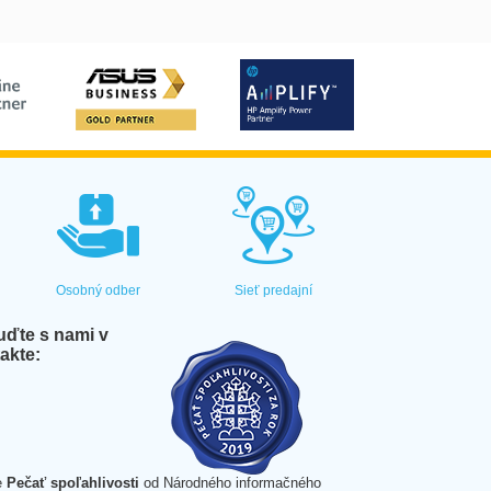
Osobný odber
Sieť predajní
ďte s nami v
akte:
e
Pečať spoľahlivosti
od Národného informačného