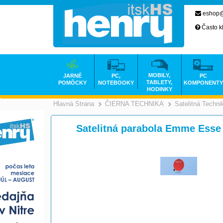
eshop@
Často k
MOBILY,
JARNÉ
PC,
PC
TABLETY,
POMÔCKY
NOTEBOOKY
KOMPONENTY
HODINKY
Hlavná Strana
ČIERNA TECHNIKA
Satelitná Techni
>
Satelitná parabola Emme Ess