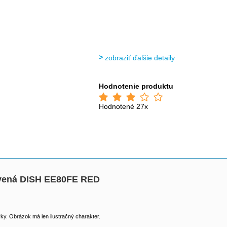
zobraziť ďalšie detaily
Hodnotenie produktu
Hodnotené 27x
rvená DISH EE80FE RED
y. Obrázok má len ilustračný charakter.