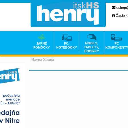
eshop@
Často k
MOBILY,
JARNÉ
PC,
PC
TABLETY,
POMÔCKY
NOTEBOOKY
KOMPONENTY
HODINKY
Hlavná Strana