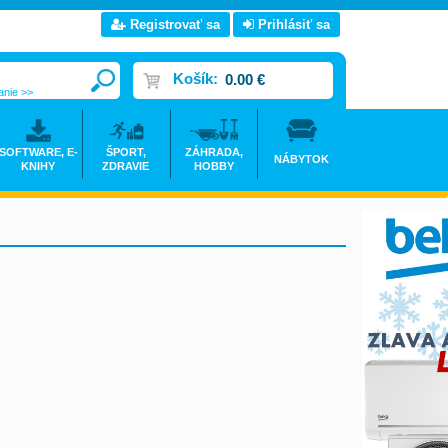
Registrovať sa
Prihlásiť sa
Košík:
0.00 €
anie >>
SOFTWARE, E-
ŠPORT,
ZÁHRADA,
NÁBYTOK
KNIHY
ZDRAVIE
HOBBY