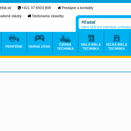
itsk.sk
+421 37 6503 908
Predajne a kontakty
ladené otázky
Sledovanie zásielky
Klikni SEM pre podrobné vyhľadáv
ČIERNA
MALÁ BIELA
VEĽKÁ BIELA
PERIFÉRIE
HERNÁ ZÓNA
TECHNIKA
TECHNIKA
TECHNIKA