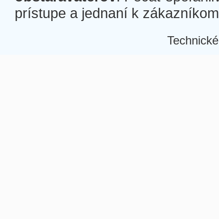
prístupe a jednaní k zákazníkom a
Technické
Â
Â
Â