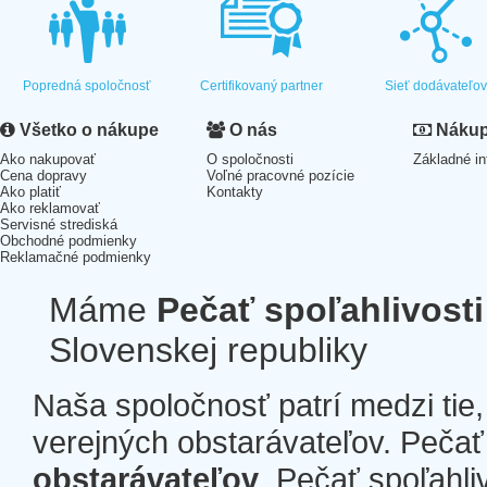
Popredná spoločnosť
Certifikovaný partner
Sieť dodávateľo
Všetko o nákupe
O nás
Nákup 
Ako nakupovať
O spoločnosti
Základné in
Cena dopravy
Voľné pracovné pozície
Ako platiť
Kontakty
Ako reklamovať
Servisné strediská
Obchodné podmienky
Reklamačné podmienky
Máme
Pečať spoľahlivosti
Slovenskej republiky
Naša spoločnosť patrí medzi tie
verejných obstarávateľov. Pečať 
obstarávateľov
. Pečať spoľahli