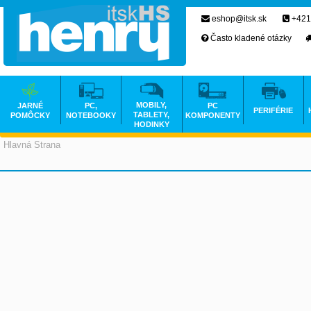
eshop@itsk.sk
+421
Často kladené otázky
MOBILY,
JARNÉ
PC,
PC
PERIFÉRIE
TABLETY,
POMÔCKY
NOTEBOOKY
KOMPONENTY
HODINKY
Hlavná Strana