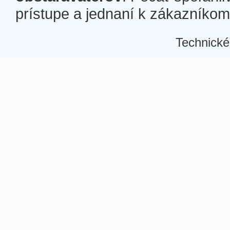
prístupe a jednaní k zákazníkom a
Technické
Â
Â
Â