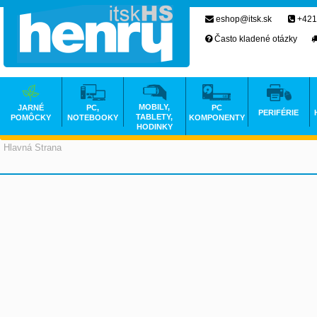
eshop@itsk.sk
+421
Často kladené otázky
MOBILY,
JARNÉ
PC,
PC
PERIFÉRIE
TABLETY,
POMÔCKY
NOTEBOOKY
KOMPONENTY
HODINKY
Hlavná Strana