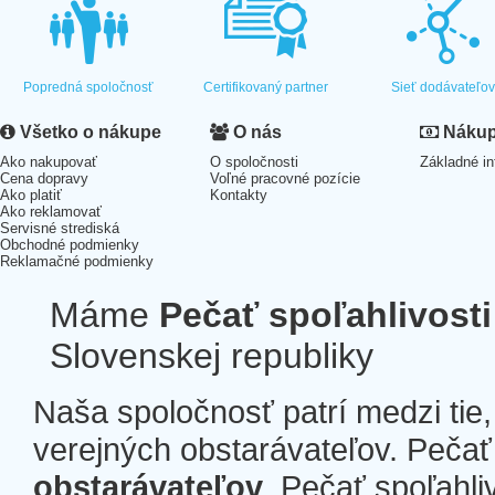
Popredná spoločnosť
Certifikovaný partner
Sieť dodávateľo
Všetko o nákupe
O nás
Nákup 
Ako nakupovať
O spoločnosti
Základné in
Cena dopravy
Voľné pracovné pozície
Ako platiť
Kontakty
Ako reklamovať
Servisné strediská
Obchodné podmienky
Reklamačné podmienky
Máme
Pečať spoľahlivosti
Slovenskej republiky
Naša spoločnosť patrí medzi tie
verejných obstarávateľov. Pečať 
obstarávateľov
. Pečať spoľahli