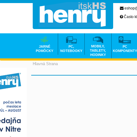
eshop@
Často k
MOBILY,
JARNÉ
PC,
PC
TABLETY,
POMÔCKY
NOTEBOOKY
KOMPONENTY
HODINKY
Hlavná Strana