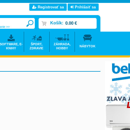
Registrovať sa
Prihlásiť sa
Košík:
0.00 €
anie >>
SOFTWARE, E-
ŠPORT,
ZÁHRADA,
NÁBYTOK
KNIHY
ZDRAVIE
HOBBY