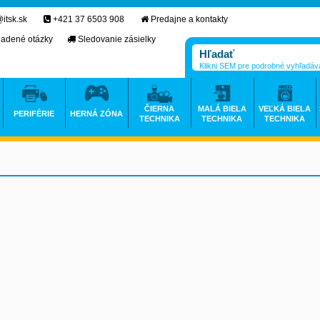
itsk.sk
+421 37 6503 908
Predajne a kontakty
ladené otázky
Sledovanie zásielky
Klikni SEM pre podrobné vyhľadáv
ČIERNA
MALÁ BIELA
VEĽKÁ BIELA
PERIFÉRIE
HERNÁ ZÓNA
TECHNIKA
TECHNIKA
TECHNIKA