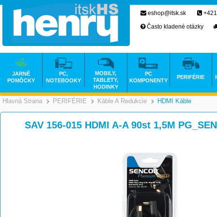
eshop@itsk.sk
+421
Často kladené otázky
MOBILY,
JARNÉ
PC,
PC
PERIFÉRIE
TABLETY,
POMÔCKY
NOTEBOOKY
KOMPONENTY
HODINKY
Hlavná Strana
PERIFÉRIE
Káble A Redukcie
HDMI Káble
>
>
>
SAV 156-015 HDMI A-A 90st 1,5M PG_SE