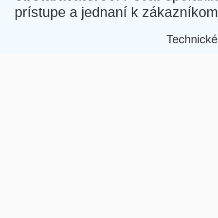
prístupe a jednaní k zákazníkom a
Technické
Â
Â
Â