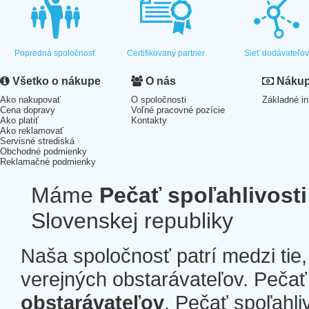
Popredná spoločnosť
Certifikovaný partner
Sieť dodávateľo
Všetko o nákupe
O nás
Nákup 
Ako nakupovať
O spoločnosti
Základné in
Cena dopravy
Voľné pracovné pozície
Ako platiť
Kontakty
Ako reklamovať
Servisné strediská
Obchodné podmienky
Reklamačné podmienky
Máme
Pečať spoľahlivosti
Slovenskej republiky
Naša spoločnosť patrí medzi tie
verejných obstarávateľov. Pečať 
obstarávateľov
. Pečať spoľahli