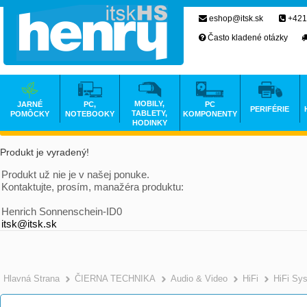
eshop@itsk.sk
+421
Často kladené otázky
MOBILY,
JARNÉ
PC,
PC
PERIFÉRIE
TABLETY,
POMÔCKY
NOTEBOOKY
KOMPONENTY
HODINKY
Produkt je vyradený!
Produkt už nie je v našej ponuke.
Kontaktujte, prosím, manažéra produktu:
Henrich Sonnenschein-ID0
itsk@itsk.sk
Hlavná Strana
ČIERNA TECHNIKA
Audio & Video
HiFi
HiFi Sy