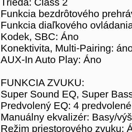
Trieda: Class 2
Funkcia bezdrôtového prehrá
Funkcia diaľkového ovládani
Kodek, SBC: Áno
Konektivita, Multi-Pairing: á
AUX-In Auto Play: Áno
FUNKCIA ZVUKU:
Super Sound EQ, Super Bas
Predvolený EQ: 4 predvolené
Manuálny ekvalizér: Basy/vý
Režim priestorového zvuku: 