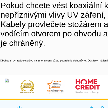
Pokud chcete vést koaxiální ka
nepříznivými vlivy UV záření, 
Kabely provlečete stožárem a 
vodícím otvorem po obvodu a p
je chráněný.
Obchod si vyhradzuje právo na zmenu ceny až po potvrdenie objednávky. Obrázok má len il