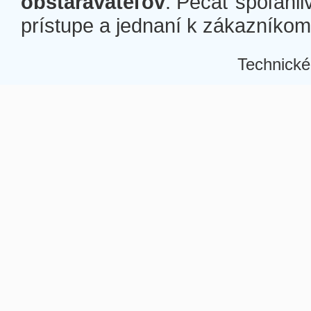
obstarávateľov
. Pečať spoľahli
prístupe a jednaní k zákazníkom a
Technické
Â
Â
Â