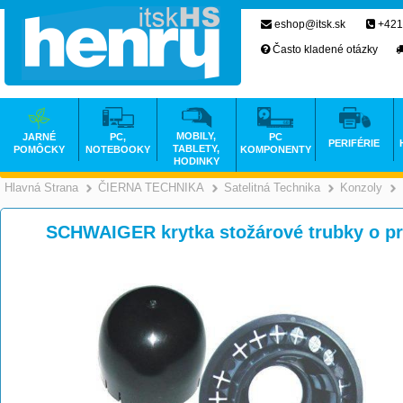
eshop@itsk.sk
+421
Často kladené otázky
MOBILY,
JARNÉ
PC,
PC
PERIFÉRIE
TABLETY,
POMÔCKY
NOTEBOOKY
KOMPONENTY
HODINKY
Hlavná Strana
ČIERNA TECHNIKA
Satelitná Technika
Konzoly
>
>
SCHWAIGER krytka stožárové trubky o p