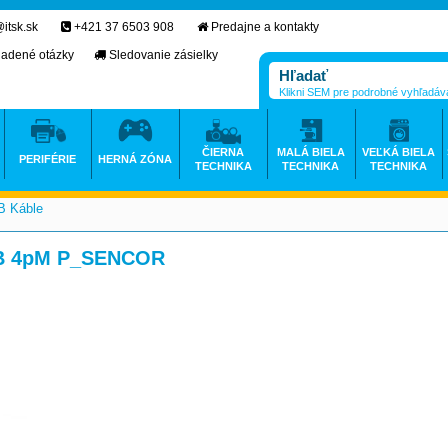
itsk.sk
+421 37 6503 908
Predajne a kontakty
ladené otázky
Sledovanie zásielky
Klikni SEM pre podrobné vyhľadáv
ČIERNA
MALÁ BIELA
VEĽKÁ BIELA
PERIFÉRIE
HERNÁ ZÓNA
TECHNIKA
TECHNIKA
TECHNIKA
B Káble
>
SB 4pM P_SENCOR