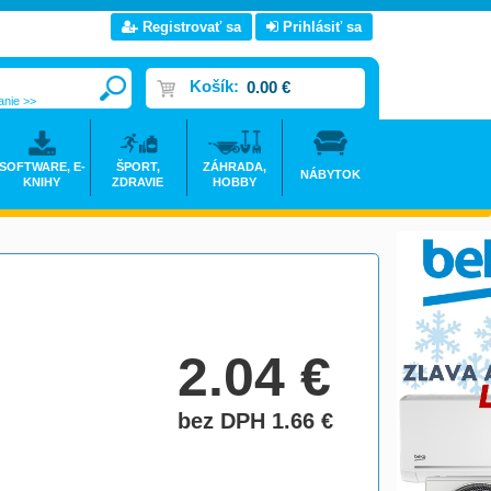
Registrovať sa
Prihlásiť sa
Košík:
0.00 €
anie >>
SOFTWARE, E-
ŠPORT,
ZÁHRADA,
NÁBYTOK
KNIHY
ZDRAVIE
HOBBY
2.04
€
bez DPH 1.66
€
do košíka