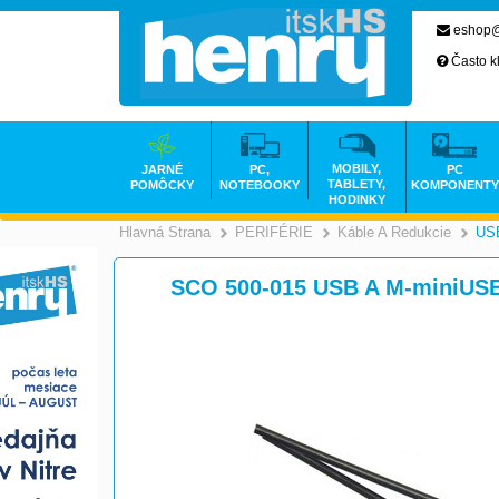
eshop@
Často k
MOBILY,
JARNÉ
PC,
PC
TABLETY,
POMÔCKY
NOTEBOOKY
KOMPONENTY
HODINKY
Hlavná Strana
PERIFÉRIE
Káble A Redukcie
US
>
>
SCO 500-015 USB A M-miniU