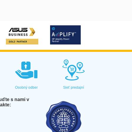
Osobný odber
Sieť predajní
ďte s nami v
akte: