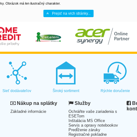
y. Obrázok má len ilustračný charakter.
Prejsť na vrch stránky...
Sieť dodávateľov
Široký sortiment
Rýchle doručenie
Nákup na splátky
Služby
Bu
kont
Základné informácie
Ochráňte vaše zariadenia s
ESETom
Inštalácia MS Office
Servis a opravy notebookov
Predĺženie záruky
Registračné pokladne