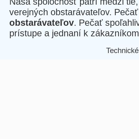
Naša spoločnosť patrí medzi tie
verejných obstarávateľov. Pečať 
obstarávateľov
. Pečať spoľahli
prístupe a jednaní k zákazníkom a
Technické
Â
Â
Â