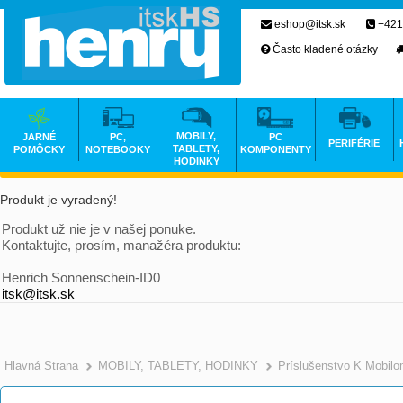
eshop@itsk.sk
+421
Často kladené otázky
MOBILY,
JARNÉ
PC,
PC
PERIFÉRIE
TABLETY,
POMÔCKY
NOTEBOOKY
KOMPONENTY
HODINKY
Produkt je vyradený!
Produkt už nie je v našej ponuke.
Kontaktujte, prosím, manažéra produktu:
Henrich Sonnenschein-ID0
itsk@itsk.sk
Hlavná Strana
MOBILY, TABLETY, HODINKY
Príslušenstvo K Mobil