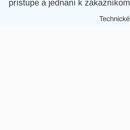
prístupe a jednaní k zákazníkom a
Technické
Â
Â
Â