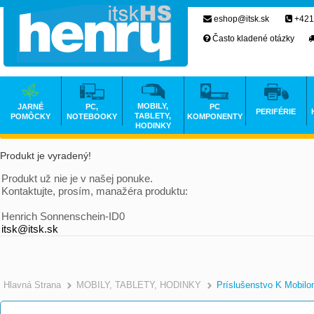
eshop@itsk.sk
+421
Často kladené otázky
MOBILY,
JARNÉ
PC,
PC
PERIFÉRIE
TABLETY,
POMÔCKY
NOTEBOOKY
KOMPONENTY
HODINKY
Produkt je vyradený!
Produkt už nie je v našej ponuke.
Kontaktujte, prosím, manažéra produktu:
Henrich Sonnenschein-ID0
itsk@itsk.sk
Hlavná Strana
MOBILY, TABLETY, HODINKY
Príslušenstvo K Mobil