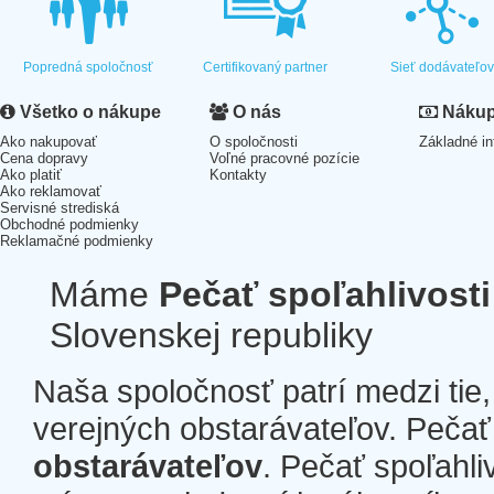
Popredná spoločnosť
Certifikovaný partner
Sieť dodávateľo
Všetko o nákupe
O nás
Nákup 
Ako nakupovať
O spoločnosti
Základné in
Cena dopravy
Voľné pracovné pozície
Ako platiť
Kontakty
Ako reklamovať
Servisné strediská
Obchodné podmienky
Reklamačné podmienky
Máme
Pečať spoľahlivosti
Slovenskej republiky
Naša spoločnosť patrí medzi tie
verejných obstarávateľov. Pečať 
obstarávateľov
. Pečať spoľahli