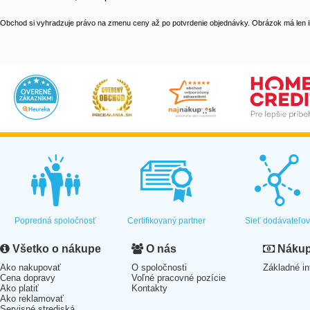
Obchod si vyhradzuje právo na zmenu ceny až po potvrdenie objednávky. Obrázok má len il
Popredná spoločnosť
Certifikovaný partner
Sieť dodávateľo
Všetko o nákupe
O nás
Nákup 
Ako nakupovať
O spoločnosti
Základné in
Cena dopravy
Voľné pracovné pozície
Ako platiť
Kontakty
Ako reklamovať
Servisné strediská