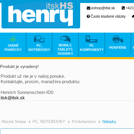
eshop@itsk.sk
+421
Často kladené otázky
MOBILY,
JARNÉ
PC,
PC
PERIFÉRIE
TABLETY,
POMÔCKY
NOTEBOOKY
KOMPONENTY
HODINKY
Produkt je vyradený!
Produkt už nie je v našej ponuke.
Kontaktujte, prosím, manažéra produktu:
Henrich Sonnenschein-ID0
itsk@itsk.sk
Hlavná Strana
PC, NOTEBOOKY
Príslušenstvo
Nálepky