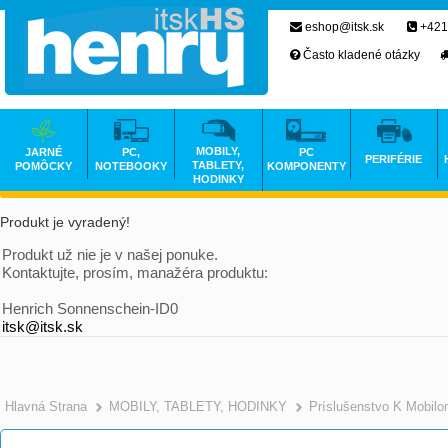
eshop@itsk.sk
+421
Často kladené otázky
MOBILY,
JARNÉ
PC,
PC
PERIFÉRIE
TABLETY,
POMÔCKY
NOTEBOOKY
KOMPONENTY
HODINKY
Produkt je vyradený!
Produkt už nie je v našej ponuke.
Kontaktujte, prosím, manažéra produktu:
Henrich Sonnenschein-ID0
itsk@itsk.sk
Hlavná Strana
MOBILY, TABLETY, HODINKY
Príslušenstvo K Mobil