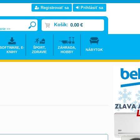
Registrovať sa
Prihlásiť sa
Košík:
0.00 €
anie >>
SOFTWARE, E-
ŠPORT,
ZÁHRADA,
NÁBYTOK
KNIHY
ZDRAVIE
HOBBY