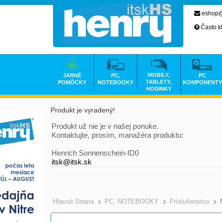
eshop@
Často k
MOBILY,
JARNÉ
PC,
PC
TABLETY,
POMÔCKY
NOTEBOOKY
KOMPONENTY
HODINKY
Produkt je vyradený!
Produkt už nie je v našej ponuke.
Kontaktujte, prosím, manažéra produktu:
Henrich Sonnenschein-ID0
itsk@itsk.sk
Hlavná Strana
PC, NOTEBOOKY
Príslušenstvo