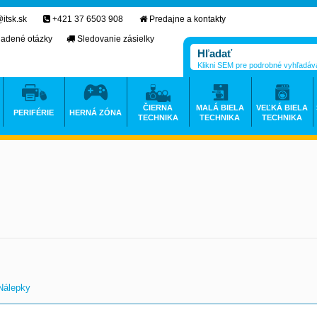
itsk.sk
+421 37 6503 908
Predajne a kontakty
ladené otázky
Sledovanie zásielky
Klikni SEM pre podrobné vyhľadáv
ČIERNA
MALÁ BIELA
VEĽKÁ BIELA
PERIFÉRIE
HERNÁ ZÓNA
TECHNIKA
TECHNIKA
TECHNIKA
Nálepky