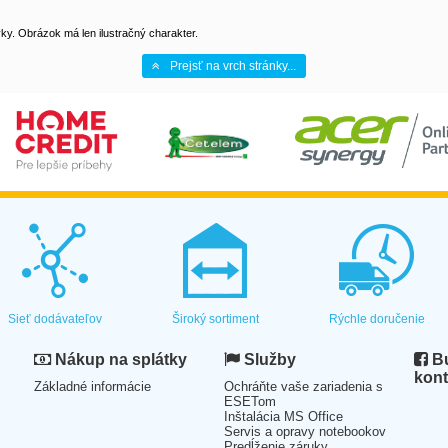
y. Obrázok má len ilustračný charakter.
Prejsť na vrch stránky...
Sieť dodávateľov
Široký sortiment
Rýchle doručenie
Nákup na splátky
Služby
Bu
kont
Základné informácie
Ochráňte vaše zariadenia s
ESETom
Inštalácia MS Office
Servis a opravy notebookov
Predĺženie záruky