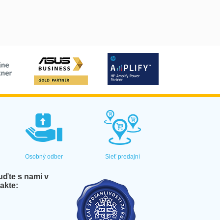
Osobný odber
Sieť predajní
ďte s nami v
akte: