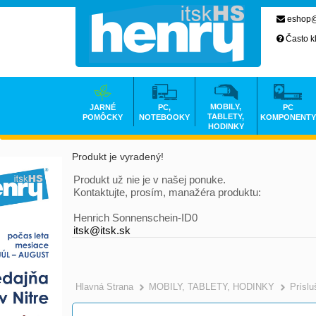
eshop@
Často k
MOBILY,
JARNÉ
PC,
PC
TABLETY,
POMÔCKY
NOTEBOOKY
KOMPONENTY
HODINKY
Produkt je vyradený!
Produkt už nie je v našej ponuke.
Kontaktujte, prosím, manažéra produktu:
Henrich Sonnenschein-ID0
itsk@itsk.sk
Hlavná Strana
MOBILY, TABLETY, HODINKY
Prísl