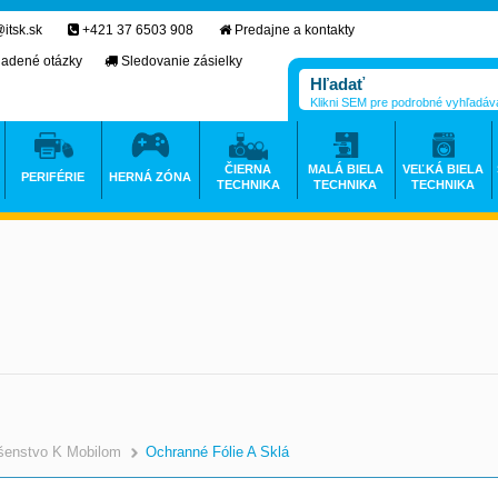
itsk.sk
+421 37 6503 908
Predajne a kontakty
ladené otázky
Sledovanie zásielky
Klikni SEM pre podrobné vyhľadáv
ČIERNA
MALÁ BIELA
VEĽKÁ BIELA
PERIFÉRIE
HERNÁ ZÓNA
TECHNIKA
TECHNIKA
TECHNIKA
ušenstvo K Mobilom
Ochranné Fólie A Sklá