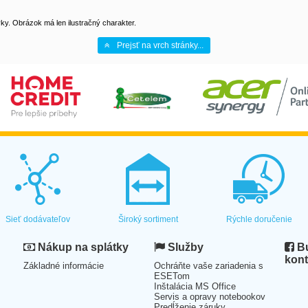
y. Obrázok má len ilustračný charakter.
Prejsť na vrch stránky...
Sieť dodávateľov
Široký sortiment
Rýchle doručenie
Nákup na splátky
Služby
Bu
kont
Základné informácie
Ochráňte vaše zariadenia s
ESETom
Inštalácia MS Office
Servis a opravy notebookov
Predĺženie záruky