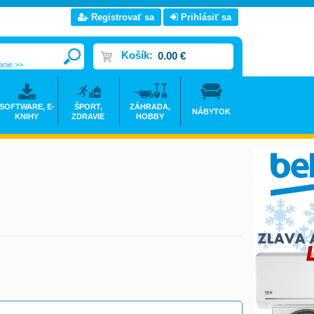
Registrovať sa
Prihlásiť sa
Košík:
0.00 €
anie >>
SOFTWARE, E-
ŠPORT,
ZÁHRADA,
NÁBYTOK
KNIHY
ZDRAVIE
HOBBY