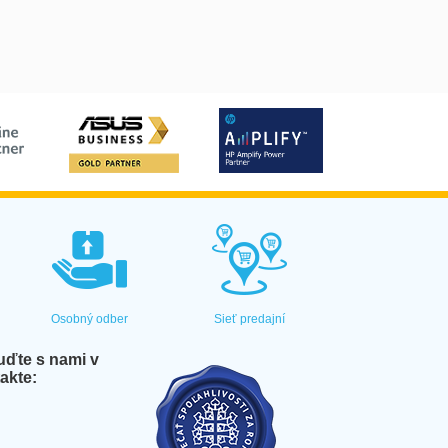
Osobný odber
Sieť predajní
ďte s nami v
akte: