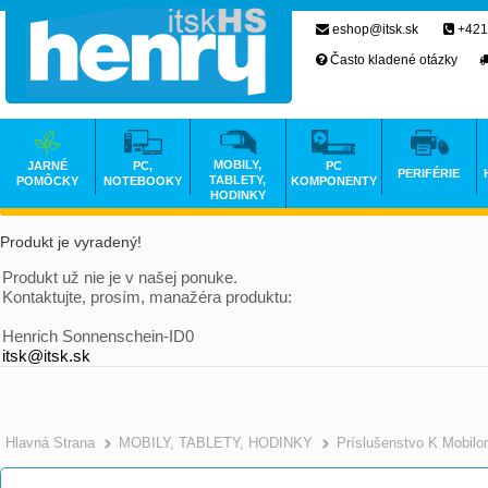
eshop@itsk.sk
+421
Často kladené otázky
MOBILY,
JARNÉ
PC,
PC
PERIFÉRIE
TABLETY,
POMÔCKY
NOTEBOOKY
KOMPONENTY
HODINKY
Produkt je vyradený!
Produkt už nie je v našej ponuke.
Kontaktujte, prosím, manažéra produktu:
Henrich Sonnenschein-ID0
itsk@itsk.sk
Hlavná Strana
MOBILY, TABLETY, HODINKY
Príslušenstvo K Mobil