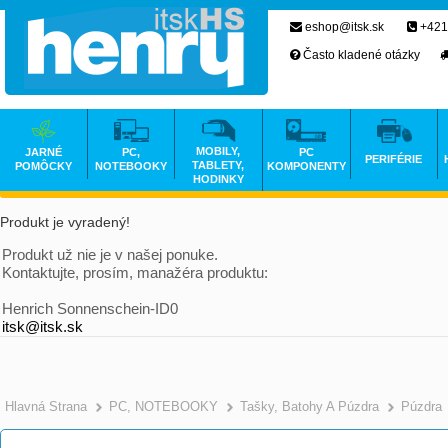
eshop@itsk.sk
+421
Často kladené otázky
MOBILY,
JARNÉ
PC,
PC
PERIFÉRIE
TABLETY,
POMÔCKY
NOTEBOOKY
KOMPONENTY
HODINKY
Produkt je vyradený!
Produkt už nie je v našej ponuke.
Kontaktujte, prosím, manažéra produktu:
Henrich Sonnenschein-ID0
itsk@itsk.sk
Hlavná Strana
PC, NOTEBOOKY
Tašky, Batohy A Púzdra
Púzdra