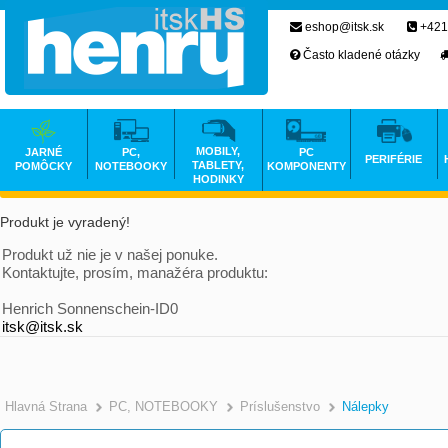
eshop@itsk.sk
+421
Často kladené otázky
MOBILY,
JARNÉ
PC,
PC
PERIFÉRIE
TABLETY,
POMÔCKY
NOTEBOOKY
KOMPONENTY
HODINKY
Produkt je vyradený!
Produkt už nie je v našej ponuke.
Kontaktujte, prosím, manažéra produktu:
Henrich Sonnenschein-ID0
itsk@itsk.sk
Hlavná Strana
PC, NOTEBOOKY
Príslušenstvo
Nálepky