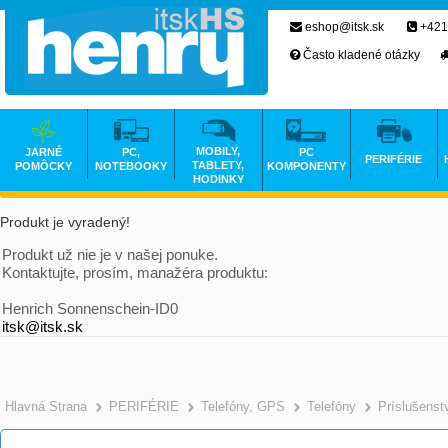
eshop@itsk.sk
+421
Často kladené otázky
MOBILY,
JARNÉ
PC,
PC
PERIFÉRIE
TABLETY,
POMÔCKY
NOTEBOOKY
KOMPONENTY
HODINKY
Produkt je vyradený!
Produkt už nie je v našej ponuke.
Kontaktujte, prosím, manažéra produktu:
Henrich Sonnenschein-ID0
itsk@itsk.sk
Hlavná Strana
PERIFÉRIE
Telefóny, GPS
Telefóny
Príslušenst