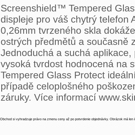
Screenshield™ Tempered Glass 
displeje pro váš chytrý telef
0,26mm tvrzeného skla dokáže 
ostrých předmětů a současně z
Jednoduchá a suchá aplikace, p
vysoká tvrdost hodnocená na st
Tempered Glass Protect ideální
případě celoplošného poškozen
záruky. Více informací www.sk
Obchod si vyhradzuje právo na zmenu ceny až po potvrdenie objednávky. Obrázok má len il