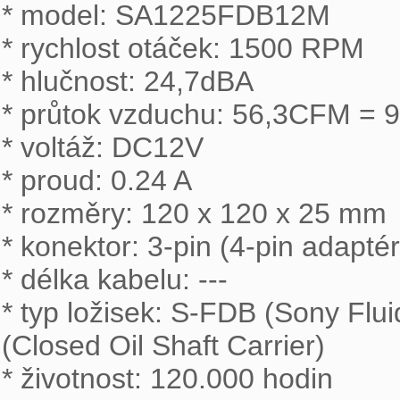
* model: SA1225FDB12M

* rychlost otáček: 1500 RPM

* hlučnost: 24,7dBA

* průtok vzduchu: 56,3CFM = 9
* voltáž: DC12V

* proud: 0.24 A

* rozměry: 120 x 120 x 25 mm

* konektor: 3-pin (4-pin adaptér
* délka kabelu: ---

* typ ložisek: S-FDB (Sony Flu
(Closed Oil Shaft Carrier)

* životnost: 120.000 hodin