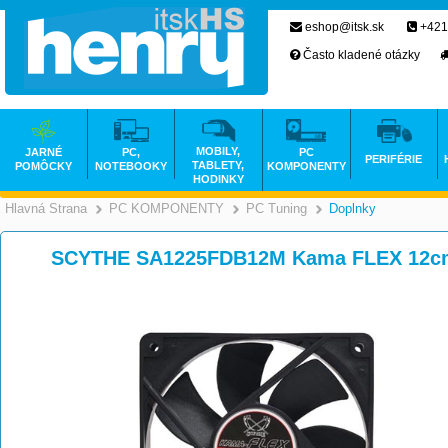
eshop@itsk.sk
+421
Často kladené otázky
MOBILY,
JARNÉ
PC,
PC
PERIFÉRIE
TABLETY,
POMÔCKY
NOTEBOOKY
KOMPONENTY
HODINKY
Hlavná Strana
PC KOMPONENTY
PC Tuning
Doplnky
>
>
>
SCYTHE SA1225FDB12M Kama FLEX 12cm