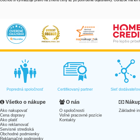
Obchod si vyhradzuje právo na zmenu ceny až po potvrdenie objednávky. Obrázok má len il
Popredná spoločnosť
Certifikovaný partner
Sieť dodávateľo
Všetko o nákupe
O nás
Nákup 
Ako nakupovať
O spoločnosti
Základné in
Cena dopravy
Voľné pracovné pozície
Ako platiť
Kontakty
Ako reklamovať
Servisné strediská
Obchodné podmienky
Reklamačné podmienky