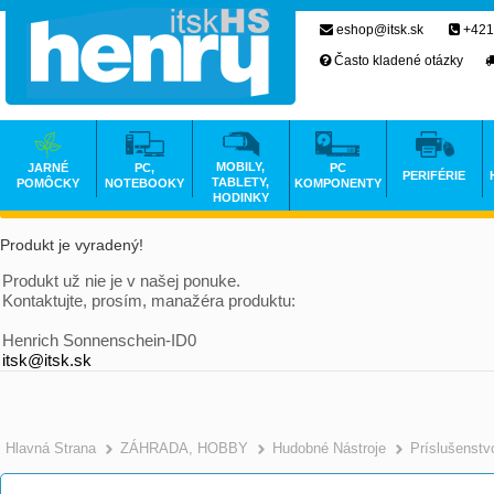
eshop@itsk.sk
+421
Často kladené otázky
MOBILY,
JARNÉ
PC,
PC
PERIFÉRIE
TABLETY,
POMÔCKY
NOTEBOOKY
KOMPONENTY
HODINKY
Produkt je vyradený!
Produkt už nie je v našej ponuke.
Kontaktujte, prosím, manažéra produktu:
Henrich Sonnenschein-ID0
itsk@itsk.sk
Hlavná Strana
ZÁHRADA, HOBBY
Hudobné Nástroje
Príslušenstv