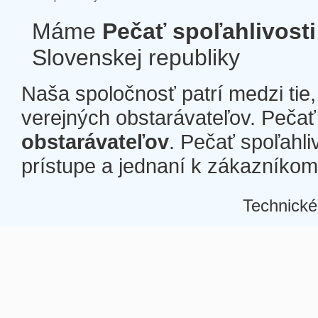
Máme
Pečať spoľahlivosti
Slovenskej republiky
Naša spoločnosť patrí medzi tie
verejných obstarávateľov. Pečať 
obstarávateľov
. Pečať spoľahli
prístupe a jednaní k zákazníkom a
Technické
Â
Â
Â