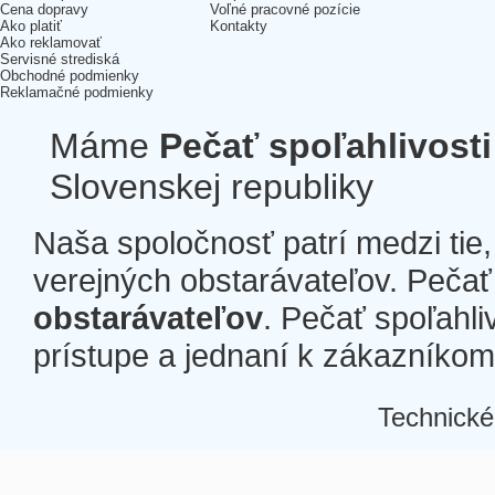
Cena dopravy
Voľné pracovné pozície
Ako platiť
Kontakty
Ako reklamovať
Servisné strediská
Obchodné podmienky
Reklamačné podmienky
Máme
Pečať spoľahlivosti
Slovenskej republiky
Naša spoločnosť patrí medzi tie
verejných obstarávateľov. Pečať 
obstarávateľov
. Pečať spoľahli
prístupe a jednaní k zákazníkom a
Technické
Â
Â
Â