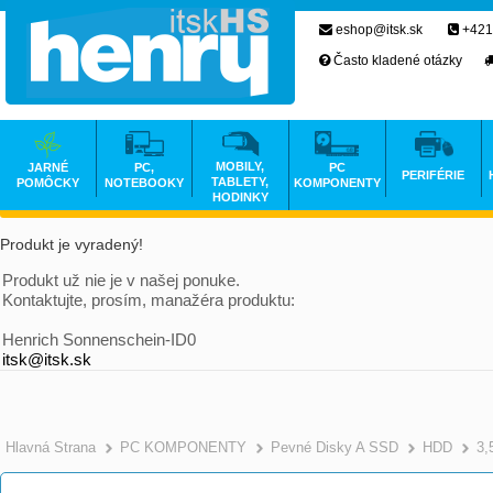
eshop@itsk.sk
+421
Často kladené otázky
MOBILY,
JARNÉ
PC,
PC
PERIFÉRIE
TABLETY,
POMÔCKY
NOTEBOOKY
KOMPONENTY
HODINKY
Produkt je vyradený!
Produkt už nie je v našej ponuke.
Kontaktujte, prosím, manažéra produktu:
Henrich Sonnenschein-ID0
itsk@itsk.sk
Hlavná Strana
PC KOMPONENTY
Pevné Disky A SSD
HDD
3,