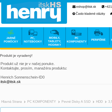
eshop@itsk.sk
+421
Často kladené otázky
MOBILY,
JARNÉ
PC,
PC
PERIFÉRIE
TABLETY,
POMÔCKY
NOTEBOOKY
KOMPONENTY
HODINKY
Produkt je vyradený!
Produkt už nie je v našej ponuke.
Kontaktujte, prosím, manažéra produktu:
Henrich Sonnenschein-ID0
itsk@itsk.sk
Hlavná Strana
PC KOMPONENTY
Pevné Disky A SSD
HDD
3,