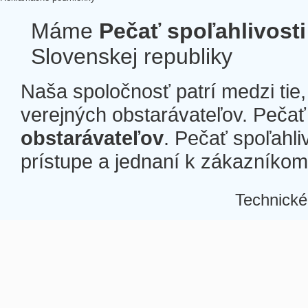
Máme
Pečať spoľahlivosti
Slovenskej republiky
Naša spoločnosť patrí medzi tie
verejných obstarávateľov. Pečať 
obstarávateľov
. Pečať spoľahli
prístupe a jednaní k zákazníkom a
Technické
Â
Â
Â