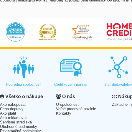
Obchod si vyhradzuje právo na zmenu ceny až po potvrdenie objednávky. Obrázok má len il
Popredná spoločnosť
Certifikovaný partner
Sieť dodávateľo
Všetko o nákupe
O nás
Nákup 
Ako nakupovať
O spoločnosti
Základné in
Cena dopravy
Voľné pracovné pozície
Ako platiť
Kontakty
Ako reklamovať
Servisné strediská
Obchodné podmienky
Reklamačné podmienky