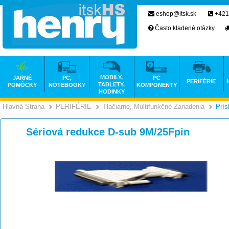
eshop@itsk.sk
+421
Často kladené otázky
MOBILY,
JARNÉ
PC,
PC
PERIFÉRIE
TABLETY,
POMÔCKY
NOTEBOOKY
KOMPONENTY
HODINKY
Hlavná Strana
PERIFÉRIE
Tlačiarne, Multifunkčné Zariadenia
Prís
>
>
Sériová redukce D-sub 9M/25Fpin