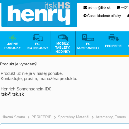
eshop@itsk.sk
+421
Často kladené otázky
MOBILY,
JARNÉ
PC,
PC
PERIFÉRIE
TABLETY,
POMÔCKY
NOTEBOOKY
KOMPONENTY
HODINKY
Produkt je vyradený!
Produkt už nie je v našej ponuke.
Kontaktujte, prosím, manažéra produktu:
Henrich Sonnenschein-ID0
itsk@itsk.sk
Hlavná Strana
PERIFÉRIE
Spotrebný Materiál
Atramenty, Tonery