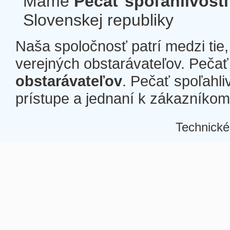
Máme
Pečať spoľahlivosti
Slovenskej republiky
Naša spoločnosť patrí medzi tie
verejných obstarávateľov. Pečať 
obstarávateľov
. Pečať spoľahli
prístupe a jednaní k zákazníkom a
Technické
Â
Â
Â