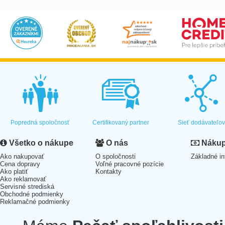
Popredná spoločnosť
Certifikovaný partner
Sieť dodávateľo
Všetko o nákupe
O nás
Nákup 
Ako nakupovať
O spoločnosti
Základné in
Cena dopravy
Voľné pracovné pozície
Ako platiť
Kontakty
Ako reklamovať
Servisné strediská
Obchodné podmienky
Reklamačné podmienky