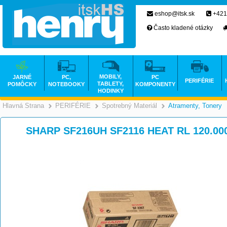
eshop@itsk.sk
+421
Často kladené otázky
MOBILY,
JARNÉ
PC,
PC
PERIFÉRIE
TABLETY,
POMÔCKY
NOTEBOOKY
KOMPONENTY
HODINKY
Hlavná Strana
PERIFÉRIE
Spotrebný Materiál
Atramenty, Tonery
>
>
>
SHARP SF216UH SF2116 HEAT RL 120.000 s