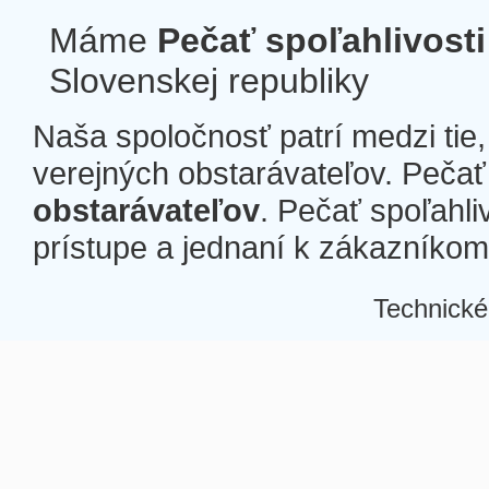
Máme
Pečať spoľahlivosti
Slovenskej republiky
Naša spoločnosť patrí medzi tie
verejných obstarávateľov. Pečať 
obstarávateľov
. Pečať spoľahli
prístupe a jednaní k zákazníkom a
Technické
Â
Â
Â