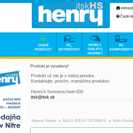
eshop@
Často k
MOBILY,
JARNÉ
PC,
PC
TABLETY,
POMÔCKY
NOTEBOOKY
KOMPONENTY
HODINKY
Produkt je vyradený!
Produkt už nie je v našej ponuke.
Kontaktujte, prosím, manažéra produktu:
Henrich Sonnenschein-ID0
itsk@itsk.sk
Hlavná Strana
MALÁ BIELA TECHNIKA
Malé Domác