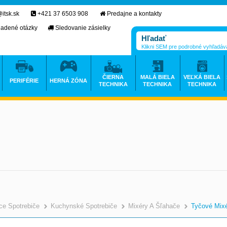
itsk.sk
+421 37 6503 908
Predajne a kontakty
ladené otázky
Sledovanie zásielky
Klikni SEM pre podrobné vyhľadáv
ČIERNA
MALÁ BIELA
VEĽKÁ BIELA
PERIFÉRIE
HERNÁ ZÓNA
TECHNIKA
TECHNIKA
TECHNIKA
e Spotrebiče
Kuchynské Spotrebiče
Mixéry A Šľahače
Tyčové Mix