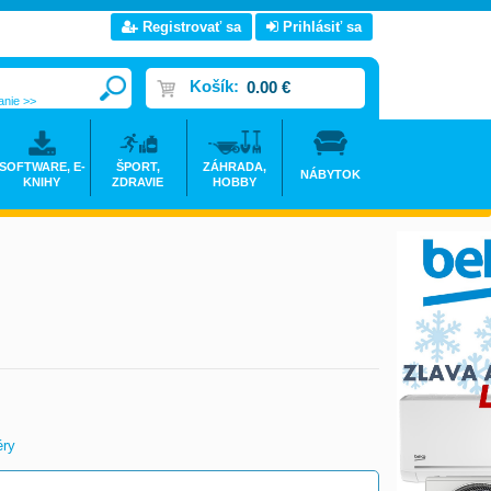
Registrovať sa
Prihlásiť sa
Košík:
0.00 €
anie >>
SOFTWARE, E-
ŠPORT,
ZÁHRADA,
NÁBYTOK
KNIHY
ZDRAVIE
HOBBY
éry