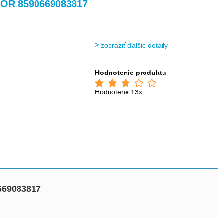
>
>
>
COR 8590669083817
zobraziť ďalšie detaily
Hodnotenie produktu
Hodnotené 13x
669083817