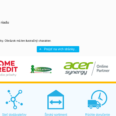
riadu
y. Obrázok má len ilustračný charakter.
Prejsť na vrch stránky...
Sieť dodávateľov
Široký sortiment
Rýchle doručenie