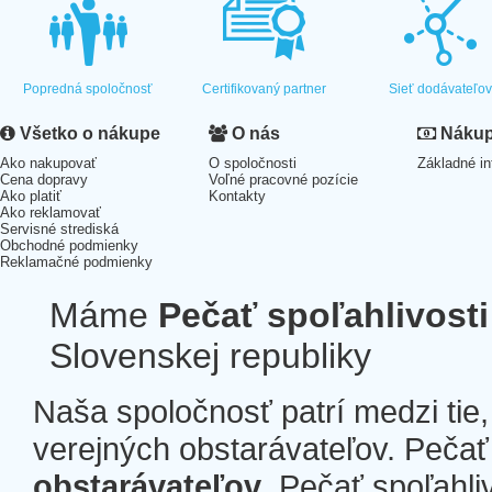
Popredná spoločnosť
Certifikovaný partner
Sieť dodávateľo
Všetko o nákupe
O nás
Nákup 
Ako nakupovať
O spoločnosti
Základné in
Cena dopravy
Voľné pracovné pozície
Ako platiť
Kontakty
Ako reklamovať
Servisné strediská
Obchodné podmienky
Reklamačné podmienky
Máme
Pečať spoľahlivosti
Slovenskej republiky
Naša spoločnosť patrí medzi tie
verejných obstarávateľov. Pečať 
obstarávateľov
. Pečať spoľahli