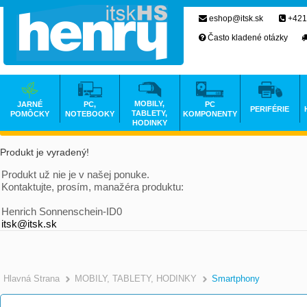
eshop@itsk.sk
+421
Často kladené otázky
MOBILY,
JARNÉ
PC,
PC
PERIFÉRIE
TABLETY,
POMÔCKY
NOTEBOOKY
KOMPONENTY
HODINKY
Produkt je vyradený!
Produkt už nie je v našej ponuke.
Kontaktujte, prosím, manažéra produktu:
Henrich Sonnenschein-ID0
itsk@itsk.sk
Hlavná Strana
MOBILY, TABLETY, HODINKY
Smartphony