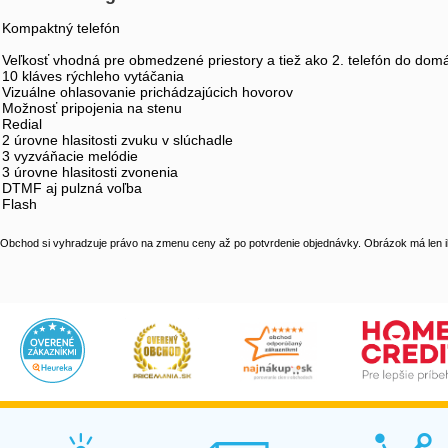
Kompaktný telefón
Veľkosť vhodná pre obmedzené priestory a tiež ako 2. telefón do dom
10 kláves rýchleho vytáčania
Vizuálne ohlasovanie prichádzajúcich hovorov
Možnosť pripojenia na stenu
Redial
2 úrovne hlasitosti zvuku v slúchadle
3 vyzváňacie melódie
3 úrovne hlasitosti zvonenia
DTMF aj pulzná voľba
Flash
Obchod si vyhradzuje právo na zmenu ceny až po potvrdenie objednávky. Obrázok má len il