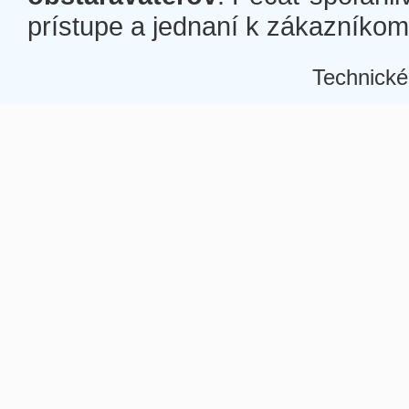
prístupe a jednaní k zákazníkom a
Technické
Â
Â
Â