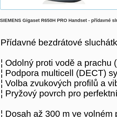
SIEMENS Gigaset R650H PRO Handset - přídavné s
Přídavné bezdrátové sluchátk
¦ Odolný proti vodě a prachu 
¦ Podpora multicell (DECT) s
¦ Volba zvukových profilů a v
¦ Pryžový povrch pro perfektní
¦ Dosah až 300 m ve volném 