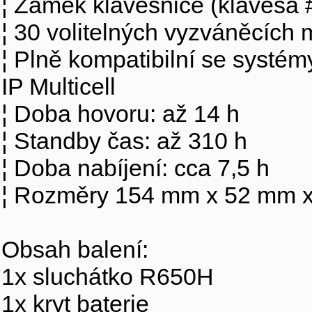
¦ Zámek klávesnice (klávesa 
¦ 30 volitelných vyzváněcích m
¦ Plně kompatibilní se systé
IP Multicell
¦ Doba hovoru: až 14 h
¦ Standby čas: až 310 h
¦ Doba nabíjení: cca 7,5 h
¦ Rozměry 154 mm x 52 mm 
Obsah balení:
1x sluchátko R650H
1x kryt baterie