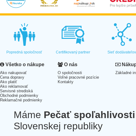
Popredná spoločnosť
Certifikovaný partner
Sieť dodávateľo
Všetko o nákupe
O nás
Nákup 
Ako nakupovať
O spoločnosti
Základné in
Cena dopravy
Voľné pracovné pozície
Ako platiť
Kontakty
Ako reklamovať
Servisné strediská
Obchodné podmienky
Reklamačné podmienky
Máme
Pečať spoľahlivosti
Slovenskej republiky