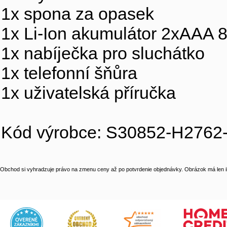
1x spona za opasek
1x Li-Ion akumulátor 2xAAA
1x nabíječka pro sluchátko
1x telefonní šňůra
1x uživatelská příručka
Kód výrobce: S30852-H2762
Obchod si vyhradzuje právo na zmenu ceny až po potvrdenie objednávky. Obrázok má len il