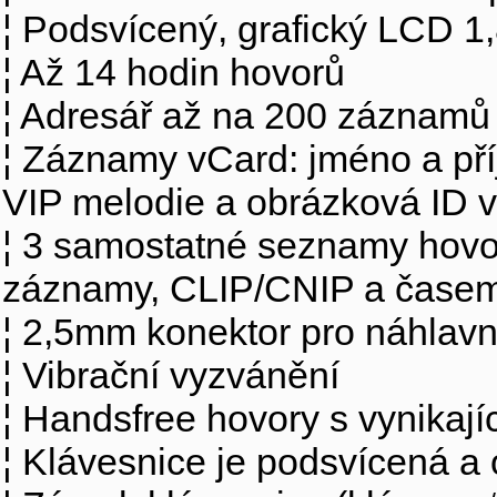
¦ Podsvícený, grafický LCD 1,
¦ Až 14 hodin hovorů
¦ Adresář až na 200 záznamů
¦ Záznamy vCard: jméno a příj
VIP melodie a obrázková ID v
¦ 3 samostatné seznamy hovo
záznamy, CLIP/CNIP a čase
¦ 2,5mm konektor pro náhlavn
¦ Vibrační vyzvánění
¦ Handsfree hovory s vynikají
¦ Klávesnice je podsvícená a 