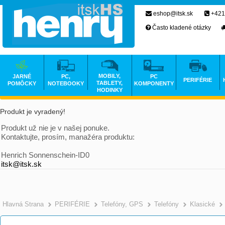
eshop@itsk.sk
+421
Často kladené otázky
MOBILY,
JARNÉ
PC,
PC
PERIFÉRIE
TABLETY,
POMÔCKY
NOTEBOOKY
KOMPONENTY
HODINKY
Produkt je vyradený!
Produkt už nie je v našej ponuke.
Kontaktujte, prosím, manažéra produktu:
Henrich Sonnenschein-ID0
itsk@itsk.sk
Hlavná Strana
PERIFÉRIE
Telefóny, GPS
Telefóny
Klasické