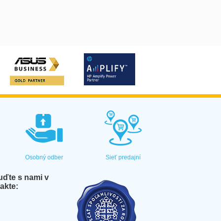
Osobný odber
Sieť predajní
ďte s nami v
akte: