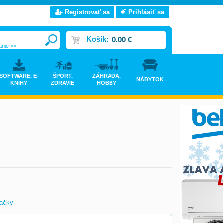
Registrovať sa
Prihlásiť sa
Košík:
0.00 €
anie >>
SOFTWARE, E-
ŠPORT,
ZÁHRADA,
NÁBYTOK
KNIHY
ZDRAVIE
HOBBY
vačky