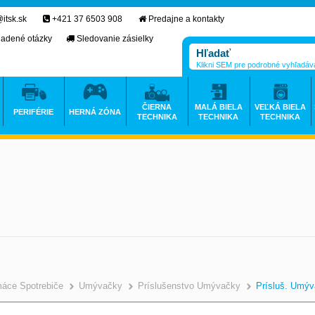
itsk.sk
+421 37 6503 908
Predajne a kontakty
ladené otázky
Sledovanie zásielky
Klikni SEM pre podrobné vyhľadáv
ČIERNA
MALÁ BIELA
VEĽKÁ BIELA
PERIFÉRIE
HERNÁ ZÓNA
TECHNIKA
TECHNIKA
TECHNIKA
áce Spotrebiče
Umývačky
Príslušenstvo Umývačky
Prísluš. Umý