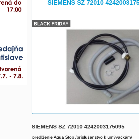
>
SIEMENS SZ 72010 424200317
BLACK FRIDAY
SIEMENS SZ 72010 4242003175095
predĺženie Aqua Stop /príslušenstvo k umývačkám/