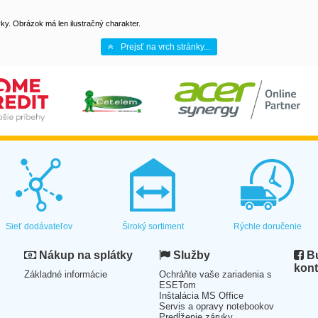
y. Obrázok má len ilustračný charakter.
Prejsť na vrch stránky...
Sieť dodávateľov
Široký sortiment
Rýchle doručenie
Nákup na splátky
Služby
Bu
kont
Základné informácie
Ochráňte vaše zariadenia s
ESETom
Inštalácia MS Office
Servis a opravy notebookov
Predĺženie záruky