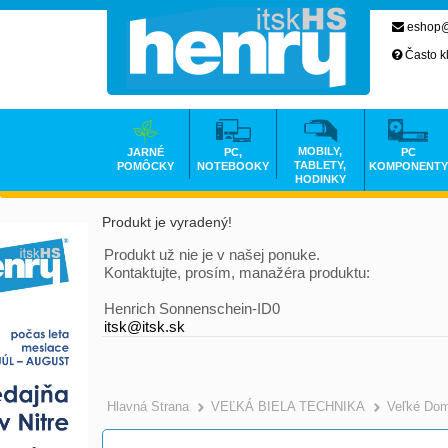
eshop@
Často k
MOBILY,
JARNÉ
PC,
PC
TABLETY,
POMÔCKY
NOTEBOOKY
KOMPONENTY
HODINKY
Produkt je vyradený!
Produkt už nie je v našej ponuke.
Kontaktujte, prosím, manažéra produktu:
Henrich Sonnenschein-ID0
itsk@itsk.sk
Hlavná Strana
VEĽKÁ BIELA TECHNIKA
Veľké Dom