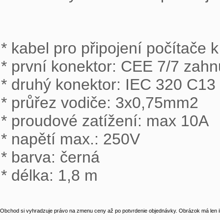
* kabel pro připojení počítače 
* první konektor: CEE 7/7 zah
* druhý konektor: IEC 320 C13 
* průřez vodiče: 3x0,75mm2

* proudové zatížení: max 10A

* napětí max.: 250V

* barva: černá

* délka: 1,8 m
Obchod si vyhradzuje právo na zmenu ceny až po potvrdenie objednávky. Obrázok má len il