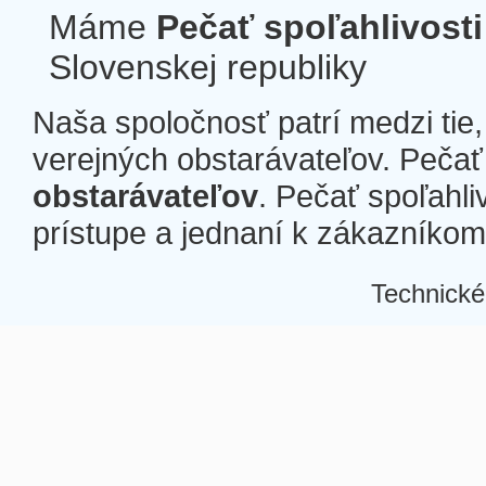
Máme
Pečať spoľahlivosti
Slovenskej republiky
Naša spoločnosť patrí medzi tie
verejných obstarávateľov. Pečať 
obstarávateľov
. Pečať spoľahli
prístupe a jednaní k zákazníkom a
Technické
Â
Â
Â