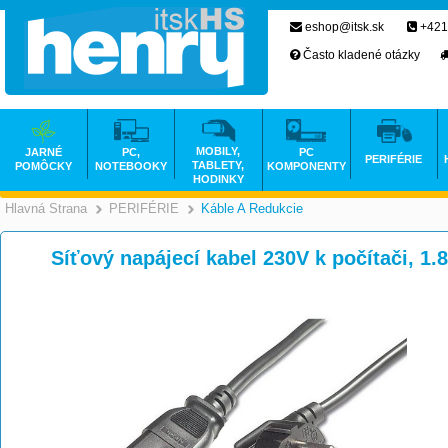
eshop@itsk.sk
+421
Často kladené otázky
MOBILY,
JARNÉ
PC,
PC
PERIFÉRIE
TABLETY,
POMÔCKY
NOTEBOOKY
KOMPONENTY
HODINKY
Hlavná Strana
PERIFÉRIE
Káble A Redukcie
>
>
Síťový napájecí kabel 230V k počítači, 1.