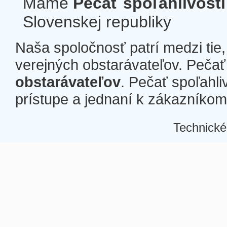
Máme
Pečať spoľahlivosti
Slovenskej republiky
Naša spoločnosť patrí medzi tie
verejných obstarávateľov. Pečať 
obstarávateľov
. Pečať spoľahli
prístupe a jednaní k zákazníkom a
Technické
Â
Â
Â