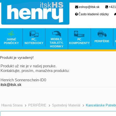
eshop@itsk.sk
+421
Často kladené otázky
MOBILY,
JARNÉ
PC,
PC
PERIFÉRIE
TABLETY,
POMÔCKY
NOTEBOOKY
KOMPONENTY
HODINKY
Produkt je vyradený!
Produkt už nie je v našej ponuke.
Kontaktujte, prosím, manažéra produktu:
Henrich Sonnenschein-ID0
itsk@itsk.sk
Hlavná Strana
PERIFÉRIE
Spotrebný Materiál
Kancelárske Potreb