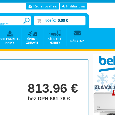
Registrovať sa
Prihlásiť sa
Košík:
0.00 €
anie >>
SOFTWARE, E-
ŠPORT,
ZÁHRADA,
NÁBYTOK
KNIHY
ZDRAVIE
HOBBY
813.96
€
bez DPH 661.76
€
do košíka