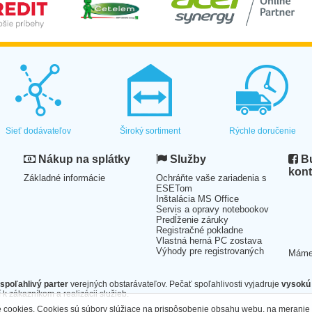
Sieť dodávateľov
Široký sortiment
Rýchle doručenie
Nákup na splátky
Služby
Bu
kont
Základné informácie
Ochráňte vaše zariadenia s
ESETom
Inštalácia MS Office
Servis a opravy notebookov
Predĺženie záruky
Registračné pokladne
Vlastná herná PC zostava
Výhody pre registrovaných
Mám
spoľahlivý parter
verejných obstarávateľov. Pečať spoľahlivosti vyjadruje
vysokú 
 k zákazníkom a realizácii služieb.
cookies. Cookies sú súbory slúžiace na prispôsobenie obsahu webu, na meranie 