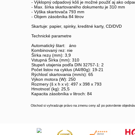
- Výklopný odpadový kôš je možné použiť aj ako odpa
- Max. šírka skartovaného dokumentu je 310 mm
- Výška skartovača 793 mm
- Objem zásobníka 84 litrov
Skartuje: papier, spinky, kreditné karty, CD/DVD
Technické parametre
Automatický štart: áno
Kombinovaný rez: nie
Šírka rezu (mm): 3,9
Vstupná Šírka (mm): 310
Stupeň utajenia podľa DIN 32757-1: 2
Počet listov na cyklus (A4/80g): 19-21
Rýchlosť skartovania (mm/s): 65
Výkon motora (W): 250
Rozmery (š x h x v): 497 x 398 x 793
Hmotnosť (kg): 25,5
Kapacita zásobníka v litroch: 84
Obchod si vyhradzuje právo na zmenu ceny až po potvrdenie objednávk