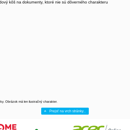
dový kôš na dokumenty, ktoré nie sú dôverného charakteru
y. Obrázok má len ilustračný charakter.
Prejsť na vrch stránky...