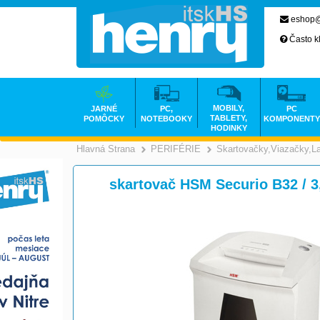
eshop@
Často k
MOBILY,
JARNÉ
PC,
PC
TABLETY,
POMÔCKY
NOTEBOOKY
KOMPONENTY
HODINKY
Hlavná Strana
PERIFÉRIE
Skartovačky,Viazačky,L
>
>
skartovač HSM Securio B32 / 3,9