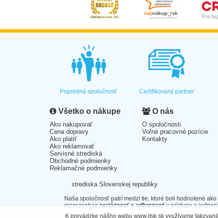
Popredná spoločnosť
Certifikovaný partner
Všetko o nákupe
O nás
Ako nakupovať
O spoločnosti
Cena dopravy
Voľné pracovné pozície
Ako platiť
Kontakty
Ako reklamovať
Servisné strediská
Obchodné podmienky
Reklamačné podmienky
strediska Slovenskej republiky
Naša spoločnosť patrí medzi tie, ktoré boli hodnotené ako
reprezentuje
serióznosť a odbornosť
v prístupe a jednaní
K prevádzke nášho webu www.itsk.sk využívame takzvané 