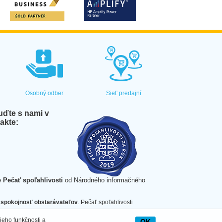
Osobný odber
Sieť predajní
ďte s nami v
akte:
e
Pečať spoľahlivosti
od Národného informačného
spokojnosť obstarávateľov
. Pečať spoľahlivosti
jeho funkčnosti a
OK