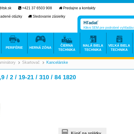
itsk.sk
+421 37 6503 908
Predajne a kontakty
ladené otázky
Sledovanie zásielky
Klikni SEM pre podrobné vyhľadáv
ČIERNA
MALÁ BIELA
VEĽKÁ BIELA
PERIFÉRIE
HERNÁ ZÓNA
TECHNIKA
TECHNIKA
TECHNIKA
aminátory
Skartovač
Kancelárske
>
>
 / 2 / 19-21 / 310 / 84 1820
Kúpiť na splátky.