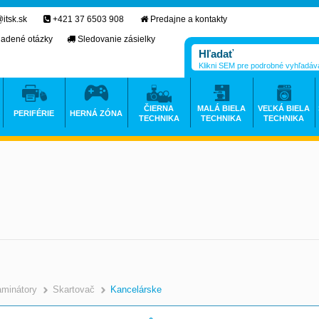
itsk.sk
+421 37 6503 908
Predajne a kontakty
ladené otázky
Sledovanie zásielky
Klikni SEM pre podrobné vyhľadáv
ČIERNA
MALÁ BIELA
VEĽKÁ BIELA
PERIFÉRIE
HERNÁ ZÓNA
TECHNIKA
TECHNIKA
TECHNIKA
aminátory
Skartovač
Kancelárske