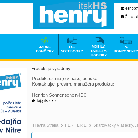
eshop@
Často k
MOBILY,
JARNÉ
PC,
PC
TABLETY,
POMÔCKY
NOTEBOOKY
KOMPONENTY
HODINKY
Produkt je vyradený!
Produkt už nie je v našej ponuke.
Kontaktujte, prosím, manažéra produktu:
Henrich Sonnenschein-ID0
itsk@itsk.sk
Hlavná Strana
PERIFÉRIE
Skartovačky,Viazačky,L