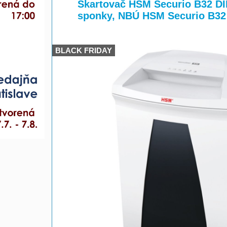
>
>
Skartovač HSM Securio B32 DIN 
sponky, NBÚ HSM Securio B32
BLACK FRIDAY