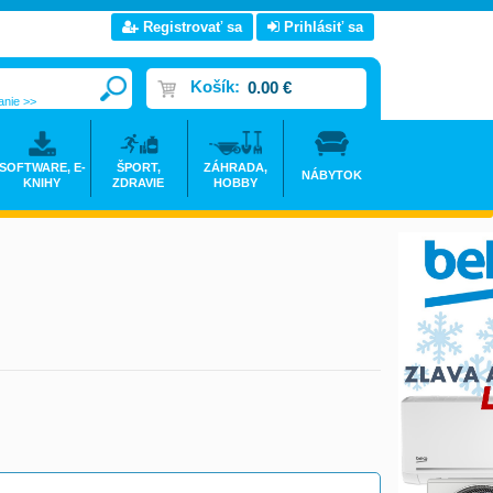
Registrovať sa
Prihlásiť sa
Košík:
0.00 €
anie >>
SOFTWARE, E-
ŠPORT,
ZÁHRADA,
NÁBYTOK
KNIHY
ZDRAVIE
HOBBY