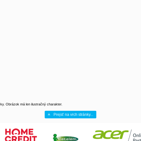
y. Obrázok má len ilustračný charakter.
Prejsť na vrch stránky...