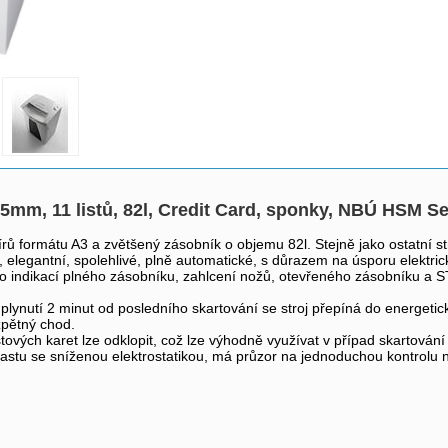
5mm, 11 listů, 82l, Credit Card, sponky, NBÚ HSM S
 formátu A3 a zvětšený zásobník o objemu 82l. Stejně jako ostatní str
é, elegantní, spolehlivé, plně automatické, s důrazem na úsporu elektr
eno indikací plného zásobníku, zahlcení nožů, otevřeného zásobníku a 
o uplynutí 2 minut od posledního skartování se stroj přepíná do energe
zpětný chod.
ových karet lze odklopit, což lze výhodně využívat v případ skartování
astu se sníženou elektrostatikou, má průzor na jednoduchou kontrolu 