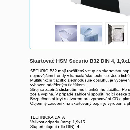
Skartovač HSM Securio B32 DIN 4, 1,9x1
SECURIO B32 mají rozšířený vstup na skartování papírů
nejnovějšími trendy v kancelářské technice. Jsou tich
Multifunkční tlačítko zjednodušuje obsluhu, je vybav
vybaven odděleným tlačítkem.
Stroj se zapíná stisknutím multifunkčního tlačítka. P
zcela vypíná. V případě zahlcení spouští řídící deska 
Bezpečnostní kryt s otvorem pro zpracování CD a plast
Objemný zásobník na skartovaný papír je vyroben z pl
TECHNICKÁ DATA
Velikost odpadu (mm): 1,9x15
Stupeň utajení (dle DIN): 4