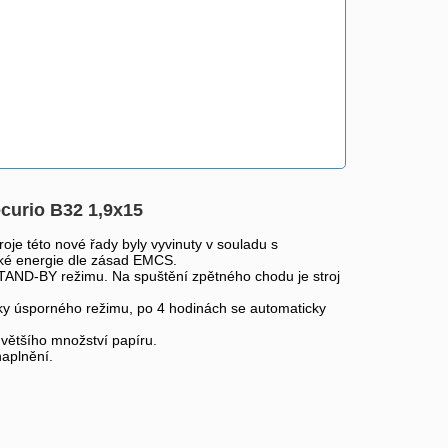
ecurio B32 1,9x15
oje této nové řady byly vyvinuty v souladu s
ické energie dle zásad EMCS.
STAND-BY režimu. Na spuštění zpětného chodu je stroj
ticky úsporného režimu, po 4 hodinách se automaticky
 většího množství papíru.
naplnění.