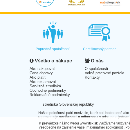
Popredná spoločnosť
Certifikovaný partner
Všetko o nákupe
O nás
Ako nakupovať
O spoločnosti
Cena dopravy
Voľné pracovné pozície
Ako platiť
Kontakty
Ako reklamovať
Servisné strediská
Obchodné podmienky
Reklamačné podmienky
strediska Slovenskej republiky
Naša spoločnosť patrí medzi tie, ktoré boli hodnotené ako
reprezentuje
serióznosť a odbornosť
v prístupe a jednaní
K prevádzke nášho webu www.itsk.sk využívame takzvané 
všeobecne na zaistenie vašej maximálnej spokojnosti. P