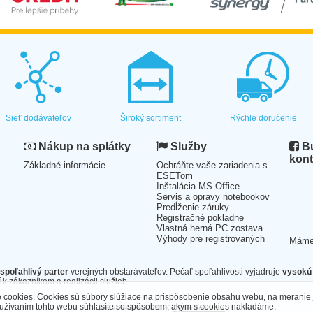
Sieť dodávateľov
Široký sortiment
Rýchle doručenie
Nákup na splátky
Služby
Bu
kont
Základné informácie
Ochráňte vaše zariadenia s
ESETom
Inštalácia MS Office
Servis a opravy notebookov
Predĺženie záruky
Registračné pokladne
Vlastná herná PC zostava
Výhody pre registrovaných
Mám
spoľahlivý parter
verejných obstarávateľov. Pečať spoľahlivosti vyjadruje
vysokú 
 k zákazníkom a realizácii služieb.
cookies. Cookies sú súbory slúžiace na prispôsobenie obsahu webu, na meranie 
oužívaním tohto webu súhlasíte so spôsobom, akým s cookies nakladáme.
Technické riešenie ©2026
CyberSoft s.r.o.