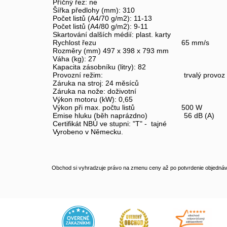
Příčný řez: ne
Šířka předlohy (mm): 310
Počet listů (A4/70 g/m2): 11-13
Počet listů (A4/80 g/m2): 9-11
Skartování dalších médií: plast. karty
Rychlost řezu 65 mm/s
Rozměry (mm) 497 x 398 x 793 mm
Váha (kg): 27
Kapacita zásobníku (litry): 82
Provozní režim: trvalý provoz
Záruka na stroj: 24 měsíců
Záruka na nože: doživotní
Výkon motoru (kW): 0,65
Výkon při max. počtu listů 500 W
Emise hluku (běh naprázdno) 56 dB (A)
Certifikát NBÚ ve stupni: "T" - tajné
Vyrobeno v Německu.
Obchod si vyhradzuje právo na zmenu ceny až po potvrdenie objednávk