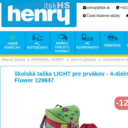
eshop@itsk.sk
+421
Často kladené otázky
MOBILY,
JARNÉ
PC,
PC
PERIFÉRIE
TABLETY,
POMÔCKY
NOTEBOOKY
KOMPONENTY
HODINKY
Hlavná Strana
ZÁHRADA, HOBBY
Dom A Záhrada
Cestovanie A V
>
>
školská taška LIGHT pre prvákov - 4-diel
Flower 129847
-1