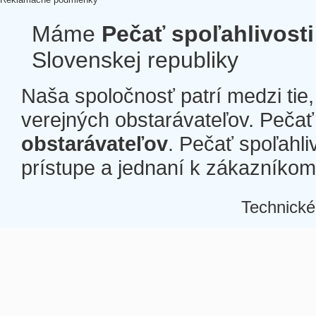
Máme
Pečať spoľahlivosti
Slovenskej republiky
Naša spoločnosť patrí medzi tie
verejných obstarávateľov. Pečať 
obstarávateľov
. Pečať spoľahli
prístupe a jednaní k zákazníkom a
Technické
Â
Â
Â