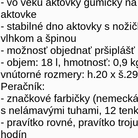
- vo veku aktovky gumičky na 
aktovke
- stabilné dno aktovky s nožič
vlhkom a špinou
- možnosť objednať pršiplášť 
- objem: 18 l, hmotnosť: 0,9 k
vnútorné rozmery: h.20 x š.29
Peračník:
- značkové farbičky (nemecká 
s nelámavými tuhami, 12 tenk
- pravítko rovné, pravítko tro
hodín