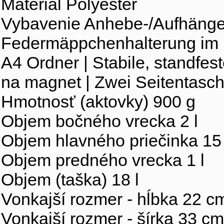
Materiál Polyester
Vybavenie Anhebe-/Aufhänges
Federmäppchenhalterung im Dec
A4 Ordner | Stabile, standfes
na magnet | Zwei Seitentasc
Hmotnosť (aktovky) 900 g
Objem bočného vrecka 2 l
Objem hlavného priečinka 15 
Objem predného vrecka 1 l
Objem (taška) 18 l
Vonkajší rozmer - hĺbka 22 c
Vonkajší rozmer - šírka 33 cm