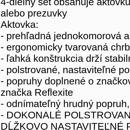
4-dielny set obsahuje aktovk
alebo prezuvky
Aktovka:
- prehľadná jednokomorová a
- ergonomicky tvarovaná chr
- ľahká konštrukcia drží stabi
- polstrované, nastaviteľné 
- popruhy doplnené o značkov
značka Reflexite
- odnímateľný hrudný popruh
- DOKONALÉ POLSTROVAN
DĹŽKOVO NASTAVITEĽNÉ