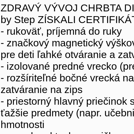
ZDRAVÝ VÝVOJ CHRBTA DI
by Step ZÍSKALI CERTIFIK
- rukoväť, príjemná do ruky
- značkový magnetický výškov
pre deti ľahké otváranie a za
- izolované predné vrecko (pr
- rozšíriteľné bočné vrecká n
zatváranie na zips
- priestorný hlavný priečinok
ťažšie predmety (napr. učebni
hmotnosti