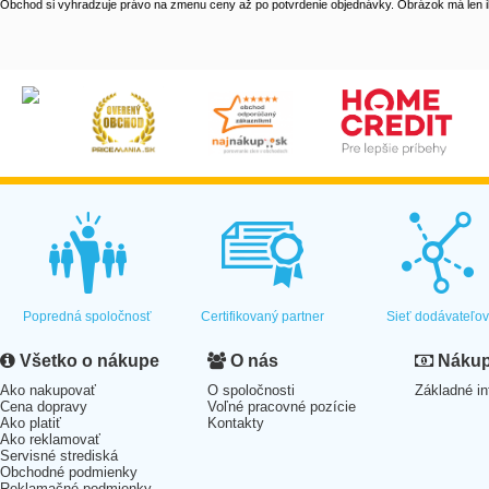
Obchod si vyhradzuje právo na zmenu ceny až po potvrdenie objednávky. Obrázok má len il
Popredná spoločnosť
Certifikovaný partner
Sieť dodávateľo
Všetko o nákupe
O nás
Nákup 
Ako nakupovať
O spoločnosti
Základné in
Cena dopravy
Voľné pracovné pozície
Ako platiť
Kontakty
Ako reklamovať
Servisné strediská
Obchodné podmienky
Reklamačné podmienky