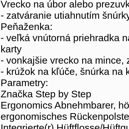
Vrecko na úbor alebo prezuvk
- zatváranie utiahnutím šnúrk
Peňaženka:
- veľká vnútorná priehradka 
karty
- vonkajšie vrecko na mince, 
- krúžok na kľúče, šnúrka na 
Parametry:
Značka Step by Step
Ergonomics Abnehmbarer, höhe
ergonomisches Rückenpolster
Integrierte(r) Hüftflosse/Hüftg