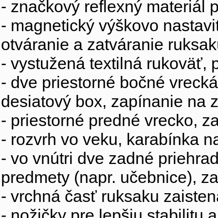
- značkový reflexný materiál
- magnetický výškovo nastavit
otváranie a zatváranie ruksa
- vystužená textilná rukoväť,
- dve priestorné bočné vreck
desiatový box, zapínanie na z
- priestorné predné vrecko, z
- rozvrh vo veku, karabínka n
- vo vnútri dve zadné priehra
predmety (napr. učebnice), za
- vrchná časť ruksaku zaiste
- nožičky pre lepšiu stabilit