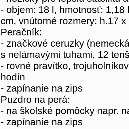
- objem: 18 l, hmotnosť: 1,18 
cm, vnútorné rozmery: h.17 x 
Peračník:
- značkové ceruzky (nemecká 
s nelámavými tuhami, 12 tenš
- rovné pravítko, trojuholníko
hodín
- zapínanie na zips
Puzdro na perá:
- na školské pomôcky napr. na
- zapínanie na zips