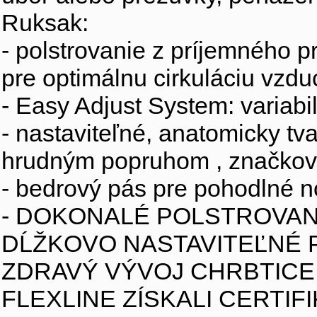
Ruksak:
- polstrovanie z príjemného 
pre optimálnu cirkuláciu vzd
- Easy Adjust System: variab
- nastaviteľné, anatomicky 
hrudným popruhom , značko
- bedrový pás pre pohodlné n
- DOKONALÉ POLSTROVAN
DĹŽKOVO NASTAVITEĽNÉ
ZDRAVÝ VÝVOJ CHRBTICE
FLEXLINE ZÍSKALI CERTIF