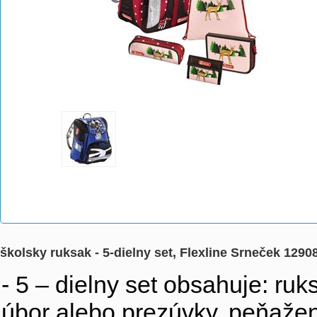
školsky ruksak - 5-dielny set, Flexline Srneček 1290
- 5 – dielny set obsahuje: ru
úbor alebo prezúvky, peňaže