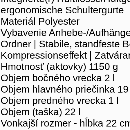
ergonomische Schultergurte
Materiál Polyester
Vybavenie Anhebe-/Aufhängesc
Ordner | Stabile, standfeste 
Kompressionseffekt | Zatvára
Hmotnosť (aktovky) 1150 g
Objem bočného vrecka 2 l
Objem hlavného priečinka 19 
Objem predného vrecka 1 l
Objem (taška) 22 l
Vonkajší rozmer - hĺbka 22 c