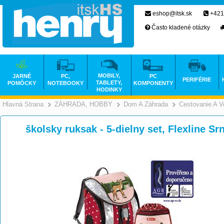
eshop@itsk.sk
+421
Často kladené otázky
MOBILY,
JARNÉ
PC,
PC
PERIFÉRIE
TABLETY,
POMÔCKY
NOTEBOOKY
KOMPONENTY
HODINKY
Hlavná Strana
ZÁHRADA, HOBBY
Dom A Záhrada
Cestovanie A V
>
>
školsky ruksak - 5-dielny set, Flexline S