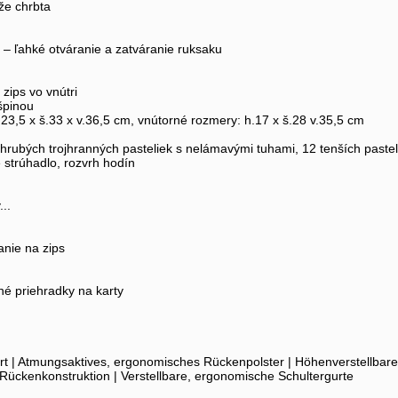
že chrbta
 – ľahké otváranie a zatváranie ruksaku
zips vo vnútri
 špinou
.23,5 x š.33 x v.36,5 cm, vnútorné rozmery: h.17 x š.28 v.35,5 cm
hrubých trojhranných pasteliek s nelámavými tuhami, 12 tenších pastel
é strúhadlo, rozvrh hodín
..
anie na zips
né priehradky na karty
 | Atmungsaktives, ergonomisches Rückenpolster | Höhenverstellbares R
s-Rückenkonstruktion | Verstellbare, ergonomische Schultergurte