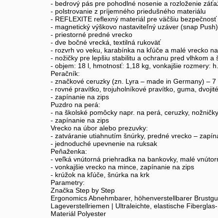
- bedrový pás pre pohodlné nosenie a rozloženie záťa
- polstrovanie z príjemného priedušného materiálu
- REFLEXITE reflexný materiál pre väčšiu bezpečnosť
- magnetický výškovo nastaviteľný uzáver (snap Push)
- priestorné predné vrecko
- dve bočné vrecká, textilná rukoväť
- rozvrh vo veku, karabínka na kľúče a malé vrecko na 
- nožičky pre lepšiu stabilitu a ochranu pred vlhkom a
- objem: 18 l, hmotnosť: 1,18 kg, vonkajšie rozmery: h
Peračník:
- značkové ceruzky (zn. Lyra – made in Germany) – 7 
- rovné pravítko, trojuholníkové pravítko, guma, dvojit
- zapínanie na zips
Puzdro na perá:
- na školské pomôcky napr. na perá, ceruzky, nožničky.
- zapínanie na zips
Vrecko na úbor alebo prezuvky:
- zatváranie utiahnutím šnúrky, predné vrecko – zapín
- jednoduché upevnenie na ruksak
Peňaženka:
- veľká vnútorná priehradka na bankovky, malé vnútor
- vonkajšie vrecko na mince, zapínanie na zips
- krúžok na kľúče, šnúrka na krk
Parametry:
Značka Step by Step
Ergonomics Abnehmbarer, höhenverstellbarer Brustgurt
Lageverstellriemen | Ultraleichte, elastische Fibergla
Materiál Polyester