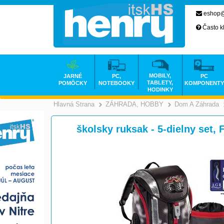
eshop@
Často k
MOBILY,
JARNÉ
PC,
PC
TABLETY,
POMÔCKY
NOTEBOOKY
KOMPONENTY
HODINKY
Hlavná Strana
ZÁHRADA, HOBBY
Dom A Záhrada
>
školsky ruksak - 5-dielny set, 