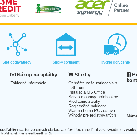
Sieť dodávateľov
Široký sortiment
Rýchle doručenie
Nákup na splátky
Služby
Bu
kont
Základné informácie
Ochráňte vaše zariadenia s
ESETom
Inštalácia MS Office
Servis a opravy notebookov
Predĺženie záruky
Registračné pokladne
Vlastná herná PC zostava
Výhody pre registrovaných
Mám
spoľahlivý parter
verejných obstarávateľov. Pečať spoľahlivosti vyjadruje
vysokú 
 k zákazníkom a realizácii služieb.