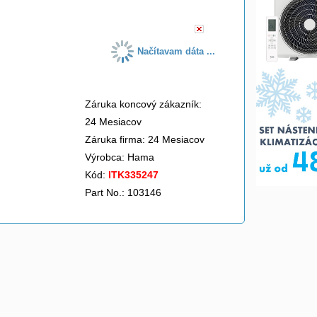
Načítavam dáta ...
Záruka koncový zákazník:
24 Mesiacov
Záruka firma: 24 Mesiacov
Výrobca:
Hama
Kód:
ITK335247
Part No.: 103146