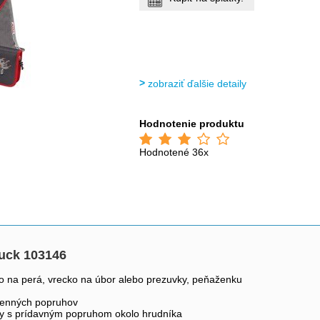
zobraziť ďalšie detaily
Hodnotenie produktu
Hodnotené 36x
Truck 103146
dro na perá, vrecko na úbor alebo prezuvky, peňaženku
amenných popruhov
hy s prídavným popruhom okolo hrudníka