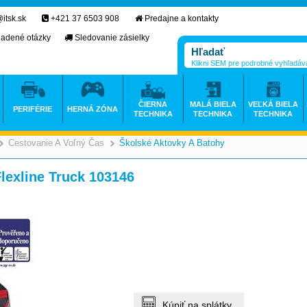
itsk.sk
+421 37 6503 908
Predajne a kontakty
ladené otázky
Sledovanie zásielky
Klikni SEM pre podrobné vyhľadáv
ČIERNA
MALÁ BIELA
VEĽKÁ BIELA
PERIFÉRIE
HERNÁ ZÓNA
TECHNIKA
TECHNIKA
TECHNIKA
Cestovanie A Voľný Čas
Školské Aktovky A Batohy
>
>
>
Flexline Truck 103146
Kúpiť na splátky.