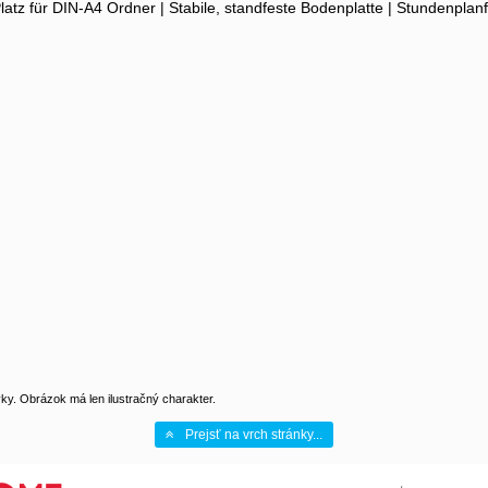
atz für DIN-A4 Ordner | Stabile, standfeste Bodenplatte | Stundenplan
y. Obrázok má len ilustračný charakter.
Prejsť na vrch stránky...