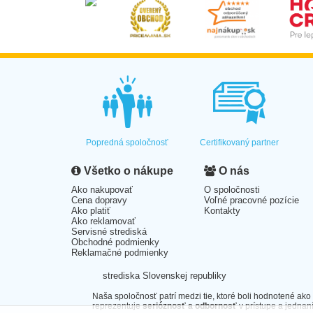
Popredná spoločnosť
Certifikovaný partner
Všetko o nákupe
O nás
Ako nakupovať
O spoločnosti
Cena dopravy
Voľné pracovné pozície
Ako platiť
Kontakty
Ako reklamovať
Servisné strediská
Obchodné podmienky
Reklamačné podmienky
strediska Slovenskej republiky
Naša spoločnosť patrí medzi tie, ktoré boli hodnotené ako
reprezentuje
serióznosť a odbornosť
v prístupe a jednaní