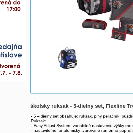
školsky ruksak - 5-dielny set, Flexline 
- 5 – dielny set obsahuje: ruksak, plný peračník, puz
Ruksak:
- Easy Adjust System: variabilné nastavenie výšky r
- nastaviteľné, anatomicky tvarované ramenné popru