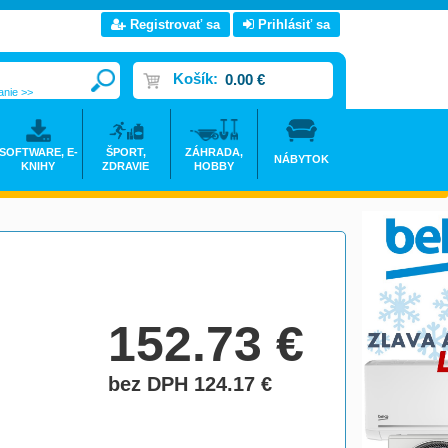
Registrovať sa
Prihlásiť sa
Košík:
0.00 €
anie >>
SOFTWARE, E-
ŠPORT,
ZÁHRADA,
NÁBYTOK
KNIHY
ZDRAVIE
HOBBY
152.73
€
bez DPH 124.17
€
do košíka