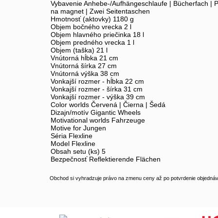
Vybavenie Anhebe-/Aufhängeschlaufe | Bücherfach | Pl
na magnet | Zwei Seitentaschen
Hmotnosť (aktovky) 1180 g
Objem bočného vrecka 2 l
Objem hlavného priečinka 18 l
Objem predného vrecka 1 l
Objem (taška) 21 l
Vnútorná hĺbka 21 cm
Vnútorná šírka 27 cm
Vnútorná výška 38 cm
Vonkajší rozmer - hĺbka 22 cm
Vonkajší rozmer - šírka 31 cm
Vonkajší rozmer - výška 39 cm
Color worlds Červená | Čierna | Šedá
Dizajn/motív Gigantic Wheels
Motivational worlds Fahrzeuge
Motive for Jungen
Séria Flexline
Model Flexline
Obsah setu (ks) 5
Bezpečnosť Reflektierende Flächen
Obchod si vyhradzuje právo na zmenu ceny až po potvrdenie objednávk