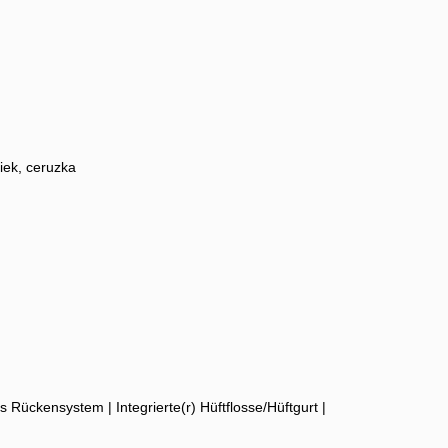
iek, ceruzka
ückensystem | Integrierte(r) Hüftflosse/Hüftgurt |