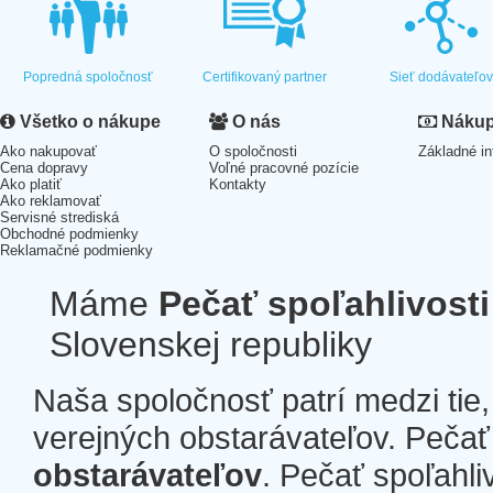
Popredná spoločnosť
Certifikovaný partner
Sieť dodávateľo
Všetko o nákupe
O nás
Nákup 
Ako nakupovať
O spoločnosti
Základné in
Cena dopravy
Voľné pracovné pozície
Ako platiť
Kontakty
Ako reklamovať
Servisné strediská
Obchodné podmienky
Reklamačné podmienky
Máme
Pečať spoľahlivosti
Slovenskej republiky
Naša spoločnosť patrí medzi tie
verejných obstarávateľov. Pečať 
obstarávateľov
. Pečať spoľahli