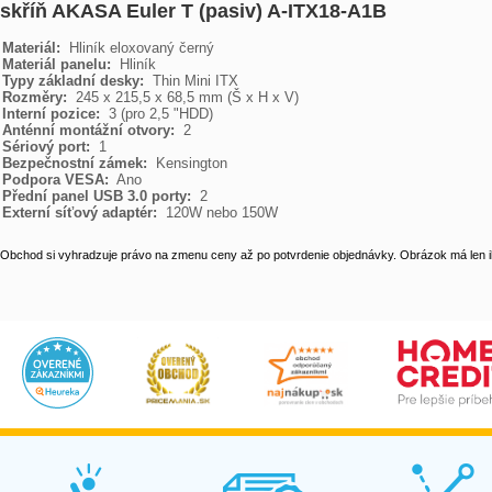
skříň AKASA Euler T (pasiv) A-ITX18-A1B
Materiál: 
Materiál panelu: 
Typy základní desky: 
Rozměry: 
Interní pozice: 
Anténní montážní otvory: 
Sériový port: 
Bezpečnostní zámek: 
Podpora VESA: 
Přední panel USB 3.0 porty: 
Externí síťový adaptér: 
 120W nebo 150W
Obchod si vyhradzuje právo na zmenu ceny až po potvrdenie objednávky. Obrázok má len il