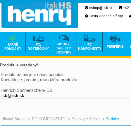
eshop@itsk.sk
+421
Často kladené otázky
MOBILY,
JARNÉ
PC,
PC
PERIFÉRIE
TABLETY,
POMÔCKY
NOTEBOOKY
KOMPONENTY
HODINKY
Produkt je vyradený!
Produkt už nie je v našej ponuke.
Kontaktujte, prosím, manažéra produktu:
Henrich Sonnenschein-ID0
itsk@itsk.sk
Hlavná Strana
PC KOMPONENTY
Skrinky A Zdroje
Skrinky