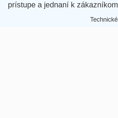
prístupe a jednaní k zákazníkom a
Technické
Â
Â
Â