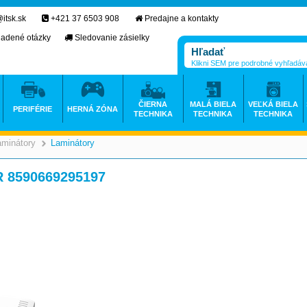
itsk.sk
+421 37 6503 908
Predajne a kontakty
ladené otázky
Sledovanie zásielky
Klikni SEM pre podrobné vyhľadáv
ČIERNA
MALÁ BIELA
VEĽKÁ BIELA
PERIFÉRIE
HERNÁ ZÓNA
TECHNIKA
TECHNIKA
TECHNIKA
aminátory
Laminátory
>
R 8590669295197