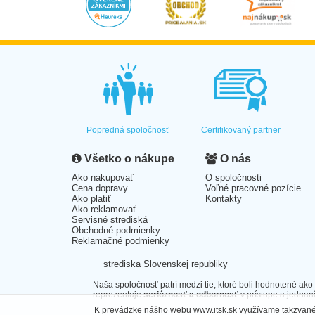
Popredná spoločnosť
Certifikovaný partner
Všetko o nákupe
O nás
Ako nakupovať
O spoločnosti
Cena dopravy
Voľné pracovné pozície
Ako platiť
Kontakty
Ako reklamovať
Servisné strediská
Obchodné podmienky
Reklamačné podmienky
strediska Slovenskej republiky
Naša spoločnosť patrí medzi tie, ktoré boli hodnotené ako
reprezentuje
serióznosť a odbornosť
v prístupe a jednaní
K prevádzke nášho webu www.itsk.sk využívame takzvané 