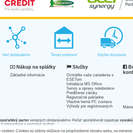
Sieť dodávateľov
Široký sortiment
Rýchle doručenie
Nákup na splátky
Služby
Bu
kont
Základné informácie
Ochráňte vaše zariadenia s
ESETom
Inštalácia MS Office
Servis a opravy notebookov
Predĺženie záruky
Registračné pokladne
Vlastná herná PC zostava
Výhody pre registrovaných
Mám
spoľahlivý parter
verejných obstarávateľov. Pečať spoľahlivosti vyjadruje
vysokú 
 k zákazníkom a realizácii služieb.
cookies. Cookies sú súbory slúžiace na prispôsobenie obsahu webu, na meranie 