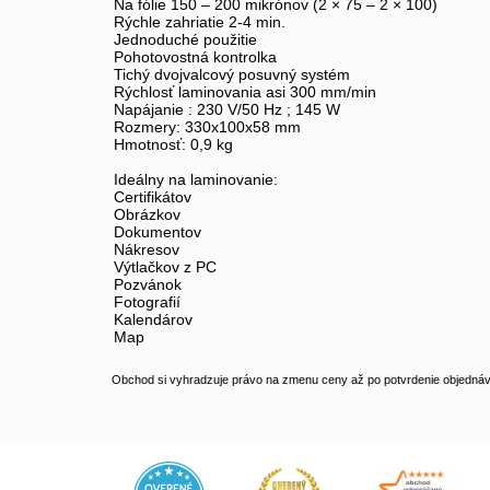
Na fólie 150 – 200 mikrónov (2 × 75 – 2 × 100)
Rýchle zahriatie 2-4 min.
Jednoduché použitie
Pohotovostná kontrolka
Tichý dvojvalcový posuvný systém
Rýchlosť laminovania asi 300 mm/min
Napájanie : 230 V/50 Hz ; 145 W
Rozmery: 330x100x58 mm
Hmotnosť: 0,9 kg
Ideálny na laminovanie:
Certifikátov
Obrázkov
Dokumentov
Nákresov
Výtlačkov z PC
Pozvánok
Fotografií
Kalendárov
Map
Obchod si vyhradzuje právo na zmenu ceny až po potvrdenie objednávk