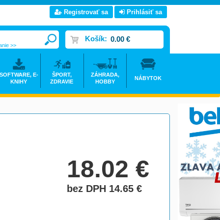
Registrovať sa
Prihlásiť sa
Košík:
0.00 €
anie >>
SOFTWARE, E-
ŠPORT,
ZÁHRADA,
NÁBYTOK
KNIHY
ZDRAVIE
HOBBY
18.02
€
bez DPH 14.65
€
do košíka