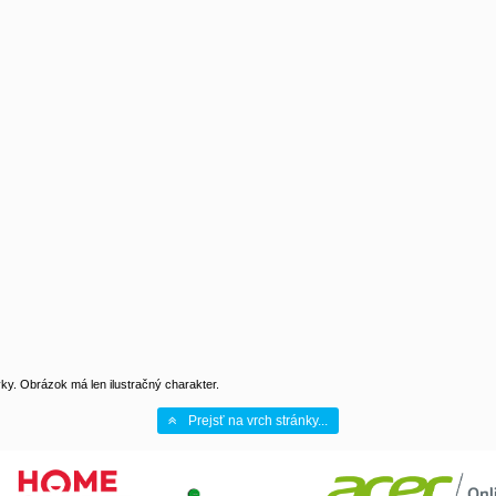
y. Obrázok má len ilustračný charakter.
Prejsť na vrch stránky...