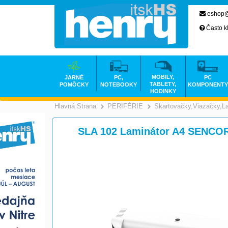
eshop@
Často k
MOBILY,
JARNÉ
PC,
PC
TABLETY,
POMÔCKY
NOTEBOOKY
KOMPONENTY
HODINKY
Hlavná Strana
PERIFÉRIE
Skartovačky,Viazačky,L
>
>
SLA 102 Laminátor A4 SENCO