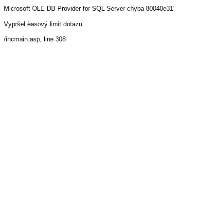
Microsoft OLE DB Provider for SQL Server
chyba 80040e31'
Vypršel èasový limit dotazu.
/incmain.asp
, line 308